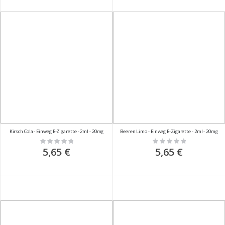
Kirsch Cola - Einweg E-Zigarette - 2ml - 20mg
Beeren Limo - Einweg E-Zigarette - 2ml - 20mg
Rating:
Rating:
0%
0%
5,65 €
5,65 €