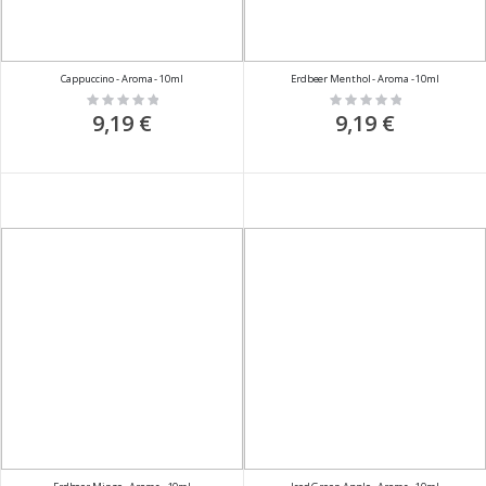
Cappuccino - Aroma - 10ml
Erdbeer Menthol - Aroma - 10ml
Rating:
Rating:
0%
0%
9,19 €
9,19 €