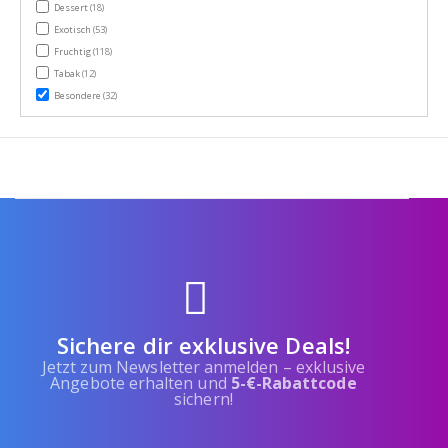
items
Dessert
(18)
items
Exotisch
(53)
items
Fruchtig
(118)
items
Tabak
(12)
items
Besondere
(32)
Sichere dir exklusive Deals!
Jetzt zum Newsletter anmelden – exklusive
Angebote erhalten und
5-€-Rabattcode
sichern!