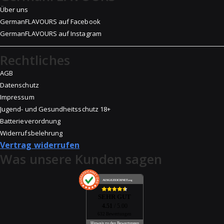
Über uns
GermanFLAVOURS auf Facebook
GermanFLAVOURS auf Instagram
Rechtliches
AGB
Datenschutz
Impressum
Jugend- und Gesundheitsschutz 18+
Batterieverordnung
Widerrufsbelehrung
Vertrag widerrufen
Was unsere Kunden sagen
AUSGEZEICHNET
.org
SEHR GUT
4.51
/ 5.00
632 Bewertungen
Hinweis zu den Bewertungen