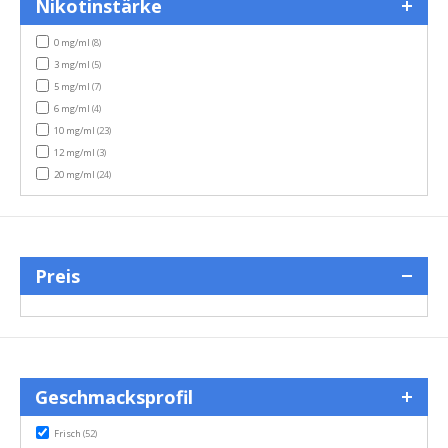
Nikotinstärke
items
0 mg/ml
(8)
items
3 mg/ml
(5)
items
5 mg/ml
(7)
items
6 mg/ml
(4)
items
10 mg/ml
(23)
items
12 mg/ml
(3)
items
20 mg/ml
(24)
Preis
Geschmacksprofil
items
Frisch
(52)