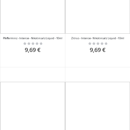
Pfefferminz - Intense - Nikotinsalz Liquid - 10ml
Zitrus - Intense - Nikotinsalz Liquid - 10ml
Rating:
Rating:
0%
0%
9,69 €
9,69 €