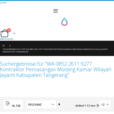
Links
Navigation
umschalten
0
Cart
Warenkorb
SUCHERGEBNISSE FÜR "WA 0852 2611 9277 KONTRAKTOR PEMASANGAN MOLDING KAMAR WILAYAH JAYANTI
KABUPATEN TANGERANG"
Suchergebnisse für "WA 0852 2611 9277
Kontraktor Pemasangan Molding Kamar WIlayah
Jayanti Kabupaten Tangerang"
Aufsteigend
Artikel
1
-
12
von
70
FILTER
sortieren