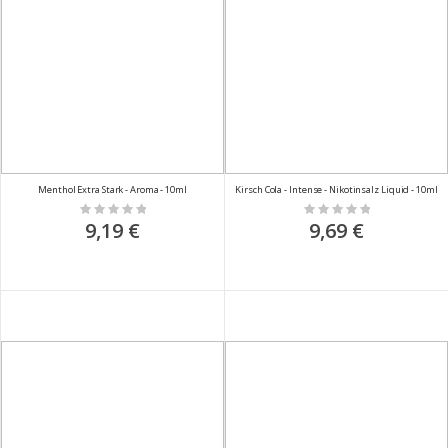
Menthol Extra Stark - Aroma - 10ml
Kirsch Cola - Intense - Nikotinsalz Liquid - 10ml
Rating:
Rating:
0%
0%
9,19 €
9,69 €