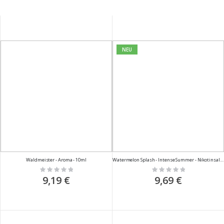
NEU
Waldmeister - Aroma - 10ml
Watermelon Splash - Intense Summer - Nikotinsalz Liquid - 10ml
Rating:
Rating:
0%
0%
9,19 €
9,69 €