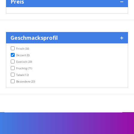
Preis
Geschmacksprofil
items
Frisch
(34)
items
Dessert
(8)
items
Exotisch
(29)
items
Fruchtig
(71)
items
Tabak
(12)
items
Besondere
(20)