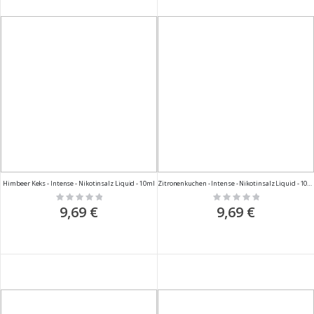
Himbeer Keks - Intense - Nikotinsalz Liquid - 10ml
Zitronenkuchen - Intense - Nikotinsalz Liquid - 10ml
Rating:
Rating:
0%
0%
9,69 €
9,69 €