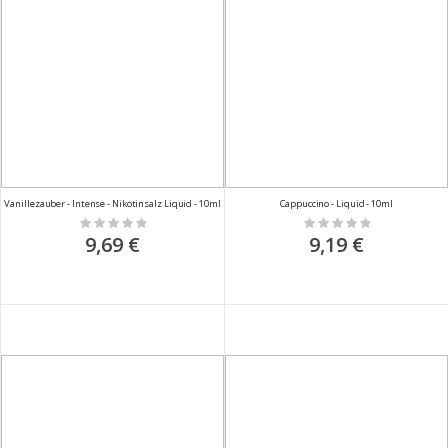
Vanillezauber - Intense - Nikotinsalz Liquid - 10ml
Cappuccino - Liquid - 10ml
Rating:
Rating:
0%
0%
9,69 €
9,19 €