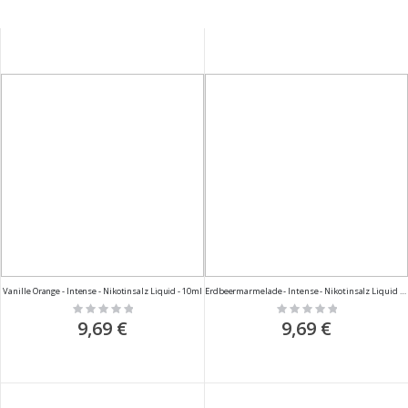
Vanille Orange - Intense - Nikotinsalz Liquid - 10ml
Erdbeermarmelade - Intense - Nikotinsalz Liquid - 10ml
Rating:
Rating:
0%
0%
9,69 €
9,69 €