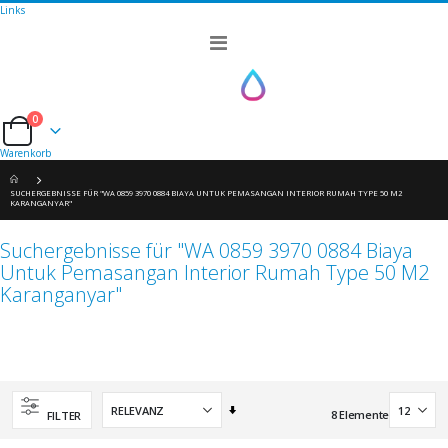
Links
Navigation
umschalten
0
Cart
Warenkorb
SUCHERGEBNISSE FÜR "WA 0859 3970 0884 BIAYA UNTUK PEMASANGAN INTERIOR RUMAH TYPE 50 M2
KARANGANYAR"
Suchergebnisse für "WA 0859 3970 0884 Biaya
Untuk Pemasangan Interior Rumah Type 50 M2
Karanganyar"
Aufsteigend
8
Elemente
FILTER
sortieren