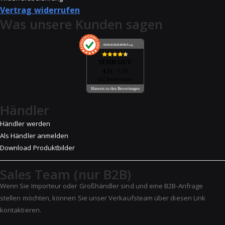
Vertrag widerrufen
Was unsere Kunden sagen
AUSGEZEICHNET
.org
SEHR GUT
4.51
/ 5.00
632 Bewertungen
Hinweis zu den Bewertungen
Händler
Händler werden
Als Händler anmelden
Download Produktbilder
Sales Team (nur B2B)
Wenn Sie Importeur oder Großhändler sind und eine B2B-Anfrage
stellen möchten, können Sie unser Verkaufsteam über diesen Link
kontaktieren.