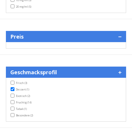
10 mg/ml
(5)
items
20 mg/ml
(5)
Preis
Geschmacksprofil
items
Frisch
(3)
item
Dessert
(1)
items
Exotisch
(2)
items
Fruchtig
(14)
item
Tabak
(1)
items
Besondere
(2)