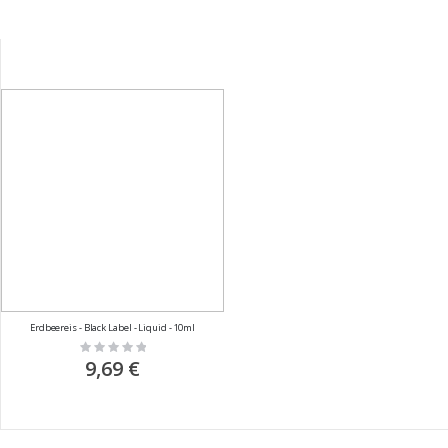
Erdbeereis - Black Label - Liquid - 10ml
Rating:
0%
9,69 €