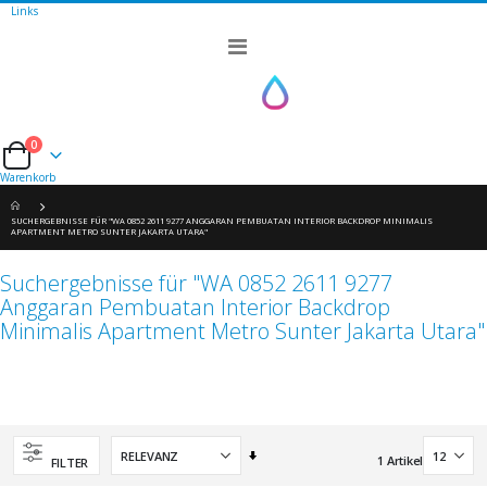
Links
Navigation
umschalten
0
Cart
Warenkorb
SUCHERGEBNISSE FÜR "WA 0852 2611 9277 ANGGARAN PEMBUATAN INTERIOR BACKDROP MINIMALIS
APARTMENT METRO SUNTER JAKARTA UTARA"
Suchergebnisse für "WA 0852 2611 9277
Anggaran Pembuatan Interior Backdrop
Minimalis Apartment Metro Sunter Jakarta Utara"
Aufsteigend
1
Artikel
FILTER
sortieren