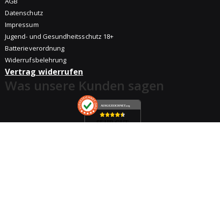
AGB
Datenschutz
Impressum
Jugend- und Gesundheitsschutz 18+
Batterieverordnung
Widerrufsbelehrung
Vertrag widerrufen
Was unsere Kunden sagen
AUSGEZEICHNET
.org
SEHR GUT
4.51
/ 5.00
632 Bewertungen
Hinweis zu den Bewertungen
Händler
Händler werden
Als Händler anmelden
Download Produktbilder