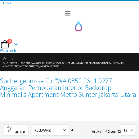
Links
Navigation
umschalten
0
Cart
Warenkorb
SUCHERGEBNISSE FÜR "WA 0852 2611 9277 ANGGARAN PEMBUATAN INTERIOR BACKDROP MINIMALIS
APARTMENT METRO SUNTER JAKARTA UTARA"
Suchergebnisse für "WA 0852 2611 9277
Anggaran Pembuatan Interior Backdrop
Minimalis Apartment Metro Sunter Jakarta Utara"
Aufsteigend
Artikel
1
-
12
von
22
FILTER
sortieren