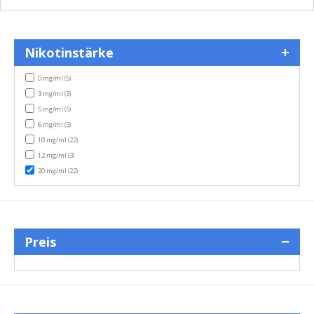
Nikotinstärke
items
0 mg/ml
(5)
items
3 mg/ml
(3)
items
5 mg/ml
(5)
items
6 mg/ml
(3)
items
10 mg/ml
(22)
items
12 mg/ml
(3)
items
20 mg/ml
(22)
Preis