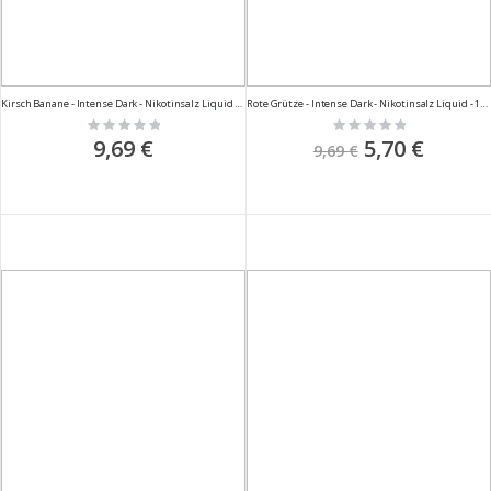
Kirsch Banane - Intense Dark - Nikotinsalz Liquid - 10ml
Rote Grütze - Intense Dark - Nikotinsalz Liquid - 10ml
Rating:
Rating:
0%
0%
9,69 €
Sonderpreis
5,70 €
9,69 €