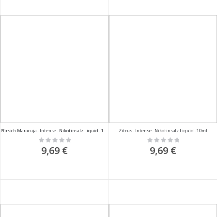
Pfirsich Maracuja - Intense - Nikotinsalz Liquid - 10ml
Zitrus - Intense - Nikotinsalz Liquid - 10ml
Rating:
Rating:
0%
0%
9,69 €
9,69 €