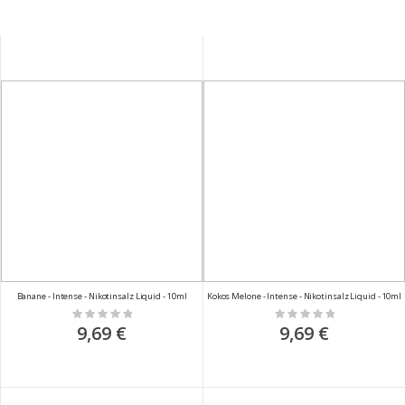
Banane - Intense - Nikotinsalz Liquid - 10ml
Kokos Melone - Intense - Nikotinsalz Liquid - 10ml
Rating:
Rating:
0%
0%
9,69 €
9,69 €