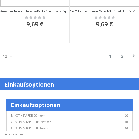
American Tobacco - Intense Dark - Nikotinsalz Liquid - 10ml
RY4 Tobacco - Intense Dark - Nikotinsalz Liquid - 10ml
Rating:
Rating:
0%
0%
9,69 €
9,69 €
Seite
Sie lesen ger
Seite
S
W
1
2
Einkaufsoptionen
Einkaufsoptionen
Diesen
NIKOTINSTÄRKE
20 mg/ml
Artikel
Diesen
GESCHMACKSPROFIL
Exotisch
entfern
Artikel
Diesen
GESCHMACKSPROFIL
Tabak
entfern
Artikel
Alles löschen
entfern