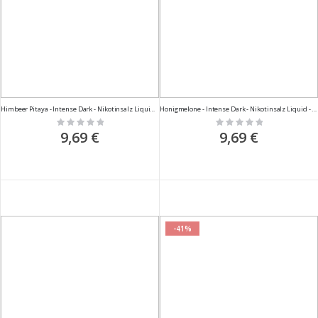
Himbeer Pitaya - Intense Dark - Nikotinsalz Liquid - 10ml
Honigmelone - Intense Dark - Nikotinsalz Liquid - 10ml
Rating:
Rating:
0%
0%
9,69 €
9,69 €
-41%