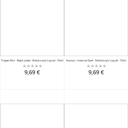
Tropen Mix - Black Label - Nikotinsalz Liquid - 10ml
Ananas - Intense Dark - Nikotinsalz Liquid - 10ml
Rating:
Rating:
0%
0%
9,69 €
9,69 €