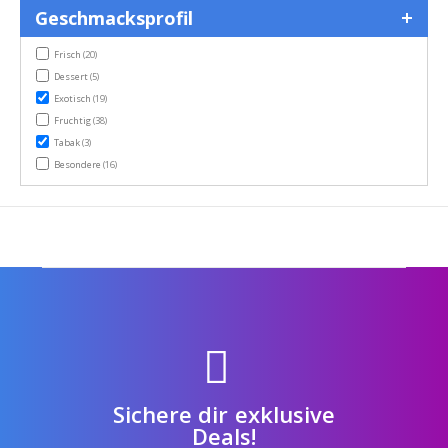
Geschmacksprofil
items
Frisch
(20)
items
Dessert
(5)
items
Exotisch
(19)
items
Fruchtig
(38)
items
Tabak
(3)
items
Besondere
(16)
Sichere dir exklusive
Deals!