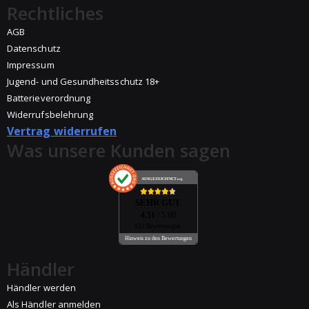
Rechtliches
AGB
Datenschutz
Impressum
Jugend- und Gesundheitsschutz 18+
Batterieverordnung
Widerrufsbelehrung
Vertrag widerrufen
Was unsere Kunden sagen
AUSGEZEICHNET
.org
SEHR GUT
4.51
/ 5.00
632 Bewertungen
Hinweis zu den Bewertungen
Händler
Händler werden
Als Händler anmelden