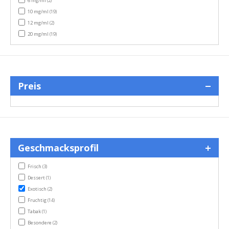
6 mg/ml
(2)
items
10 mg/ml
(19)
items
12 mg/ml
(2)
items
20 mg/ml
(19)
Preis
Geschmacksprofil
items
Frisch
(3)
item
Dessert
(1)
items
Exotisch
(2)
items
Fruchtig
(14)
item
Tabak
(1)
items
Besondere
(2)