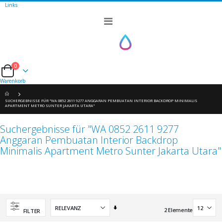
Links
Navigation
umschalten
0
Cart
Warenkorb
SUCHERGEBNISSE FÜR "WA 0852 2611 9277 ANGGARAN PEMBUATAN INTERIOR BACKDROP MINIMALIS
APARTMENT METRO SUNTER JAKARTA UTARA"
Suchergebnisse für "WA 0852 2611 9277
Anggaran Pembuatan Interior Backdrop
Minimalis Apartment Metro Sunter Jakarta Utara"
Aufsteigend
2
Elemente
FILTER
sortieren