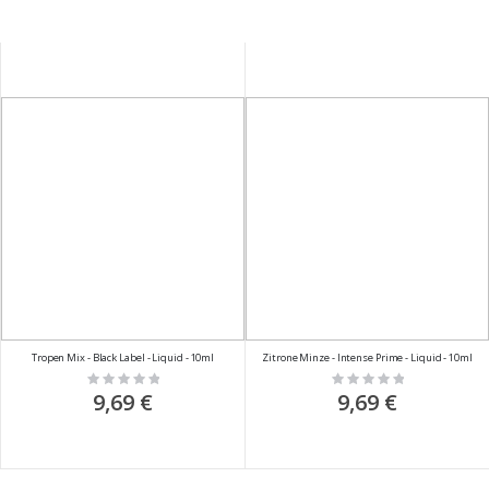
Tropen Mix - Black Label - Liquid - 10ml
Zitrone Minze - Intense Prime - Liquid - 10ml
Rating:
Rating:
0%
0%
9,69 €
9,69 €