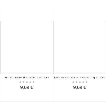
Banane - Intense - Nikotinsalz Liquid - 10ml
Kokos Melone - Intense - Nikotinsalz Liquid - 10ml
Rating:
Rating:
0%
0%
9,69 €
9,69 €