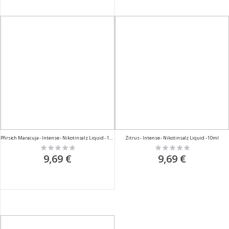
Pfirsich Maracuja - Intense - Nikotinsalz Liquid - 10ml
Zitrus - Intense - Nikotinsalz Liquid - 10ml
Rating:
Rating:
0%
0%
9,69 €
9,69 €