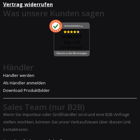
Vertrag widerrufen
Was unsere Kunden sagen
AUSGEZEICHNET
.org
SEHR GUT
4.51
/ 5.00
632 Bewertungen
Hinweis zu den Bewertungen
Händler
Händler werden
Als Händler anmelden
Download Produktbilder
Sales Team (nur B2B)
Wenn Sie Importeur oder Großhändler sind und eine B2B-Anfrage
stellen möchten, können Sie unser Verkaufsteam über diesen Link
kontaktieren.