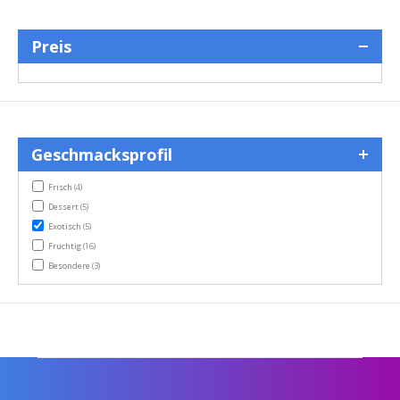
Preis
Geschmacksprofil
items
Frisch
(4)
items
Dessert
(5)
items
Exotisch
(5)
items
Fruchtig
(16)
items
Besondere
(3)