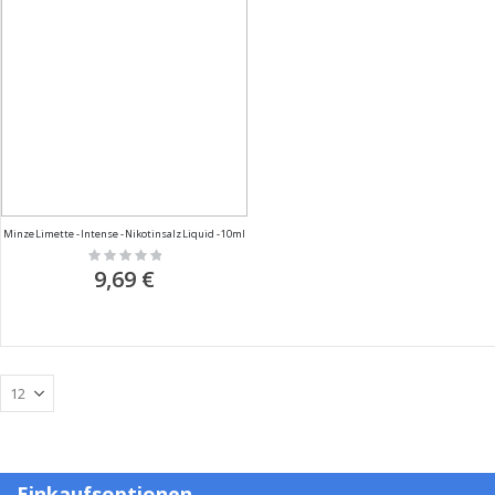
Minze Limette - Intense - Nikotinsalz Liquid - 10ml
Rating:
0%
9,69 €
Einkaufsoptionen