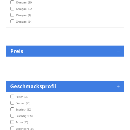
items
10 mg/ml
(59)
items
12 mg/ml
(52)
item
15 mg/ml
(1)
items
20 mg/ml
(64)
Preis
Geschmacksprofil
items
Frisch
(64)
items
Dessert
(21)
items
Exotisch
(62)
items
Fruchtig
(139)
items
Tabak
(20)
items
Besondere
(34)