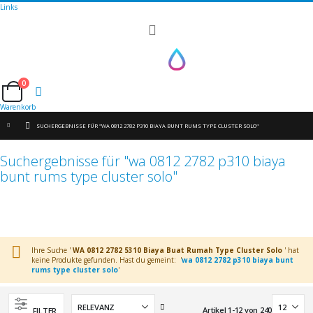
Links
Navigation
umschalten
0
Cart
Warenkorb
SUCHERGEBNISSE FÜR "WA 0812 2782 P310 BIAYA BUNT RUMS TYPE CLUSTER SOLO"
Suchergebnisse für "wa 0812 2782 p310 biaya
bunt rums type cluster solo"
Ihre Suche '
WA 0812 2782 5310 Biaya Buat Rumah Type Cluster Solo
' hat
keine Produkte gefunden. Hast du gemeint: '
wa 0812 2782 p310 biaya bunt
rums type cluster solo
'
Aufsteigend
Artikel
1
-
12
von
240
FILTER