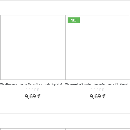
NEU
Waldbeeren - Intense Dark - Nikotinsalz Liquid - 10ml
Watermelon Splash - Intense Summer - Nikotinsalz Liquid - 10ml
Rating:
Rating:
0%
0%
9,69 €
9,69 €