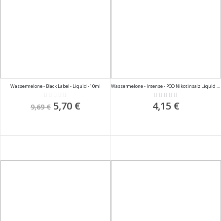
Wassermelone - Black Label - Liquid - 10ml
Wassermelone - Intense - POD Nikotinsalz Liquid - 2ml - 20mg
Rating:
Rating:
0%
0%
Sonderpreis
5,70 €
4,15 €
9,69 €