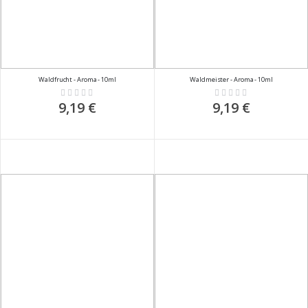
Waldfrucht - Aroma - 10ml
Waldmeister - Aroma - 10ml
Rating:
Rating:
0%
0%
9,19 €
9,19 €