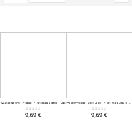
sortieren
Wassermelone - Intense - Nikotinsalz Liquid - 10ml
Wassermelone - Black Label - Nikotinsalz Liquid - 10ml
Rating:
Rating:
0%
0%
9,69 €
9,69 €