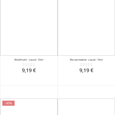
Waldfrucht - Liquid - 10ml
Wassermelone - Liquid - 10ml
Rating:
Rating:
0%
0%
9,19 €
9,19 €
-41%