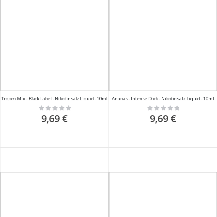
Tropen Mix - Black Label - Nikotinsalz Liquid - 10ml
Ananas - Intense Dark - Nikotinsalz Liquid - 10ml
Rating:
Rating:
0%
0%
9,69 €
9,69 €