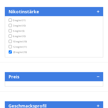
Nikotinstärke
items
0 mg/ml
(11)
items
3 mg/ml
(10)
items
5 mg/ml
(5)
items
6 mg/ml
(10)
items
10 mg/ml
(19)
items
12 mg/ml
(11)
items
20 mg/ml
(19)
Preis
Geschmacksprofil