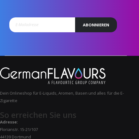
ABONNIEREN
Dein Onlineshop für E-Liquids, Aromen, Basen und alles für die E-
Zigarette
So erreichen Sie uns
Adresse:
Florianstr. 15-21/107
44139 Dortmund