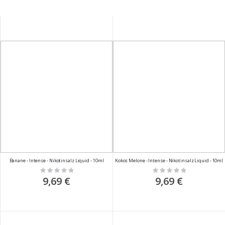
Banane - Intense - Nikotinsalz Liquid - 10ml
Kokos Melone - Intense - Nikotinsalz Liquid - 10ml
Rating:
Rating:
0%
0%
9,69 €
9,69 €