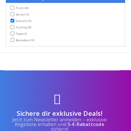
items
Frisch
(20)
items
Dessert
(5)
items
Exotisch
(19)
items
Fruchtig
(38)
items
Tabak
(3)
items
Besondere
(16)
Sichere dir exklusive Deals!
Jetzt zum Newsletter anmelden – exklusive
Angebote erhalten und
5-€-Rabattcode
sichern!