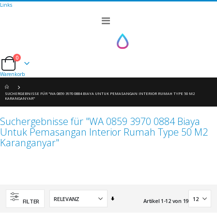
Links
Navigation
umschalten
0
Cart
Warenkorb
SUCHERGEBNISSE FÜR "WA 0859 3970 0884 BIAYA UNTUK PEMASANGAN INTERIOR RUMAH TYPE 50 M2
KARANGANYAR"
Suchergebnisse für "WA 0859 3970 0884 Biaya
Untuk Pemasangan Interior Rumah Type 50 M2
Karanganyar"
Aufsteigend
Artikel
1
-
12
von
19
FILTER
sortieren