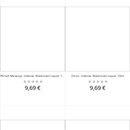
Pfirsich Maracuja - Intense - Nikotinsalz Liquid - 10ml
Zitrus - Intense - Nikotinsalz Liquid - 10ml
Rating:
Rating:
0%
0%
9,69 €
9,69 €