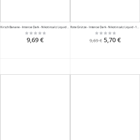
Kirsch Banane - Intense Dark - Nikotinsalz Liquid - 10ml
Rote Grütze - Intense Dark - Nikotinsalz Liquid - 10ml
Rating:
Rating:
0%
0%
9,69 €
Sonderpreis
5,70 €
9,69 €