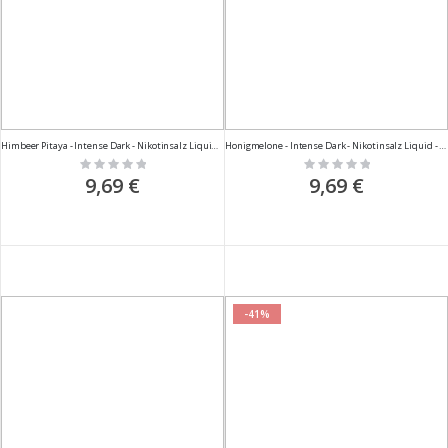
Himbeer Pitaya - Intense Dark - Nikotinsalz Liquid - 10ml
Honigmelone - Intense Dark - Nikotinsalz Liquid - 10ml
Rating:
Rating:
0%
0%
9,69 €
9,69 €
-41%