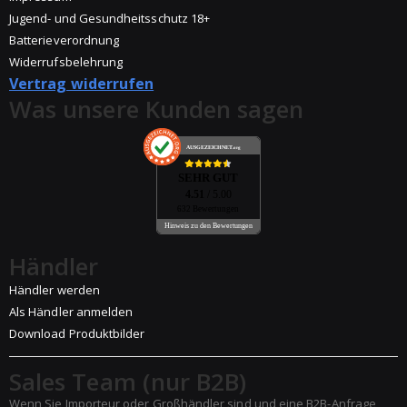
Jugend- und Gesundheitsschutz 18+
Batterieverordnung
Widerrufsbelehrung
Vertrag widerrufen
Was unsere Kunden sagen
AUSGEZEICHNET
.org
SEHR GUT
4.51
/ 5.00
632 Bewertungen
Hinweis zu den Bewertungen
Händler
Händler werden
Als Händler anmelden
Download Produktbilder
Sales Team (nur B2B)
Wenn Sie Importeur oder Großhändler sind und eine B2B-Anfrage