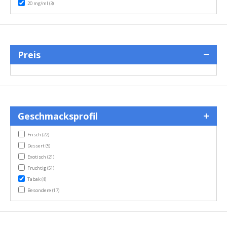
items
20 mg/ml
(3)
Preis
Geschmacksprofil
items
Frisch
(22)
items
Dessert
(5)
items
Exotisch
(21)
items
Fruchtig
(51)
items
Tabak
(4)
items
Besondere
(17)