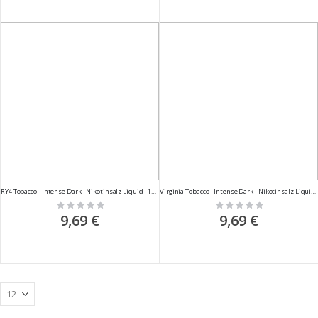
RY4 Tobacco - Intense Dark - Nikotinsalz Liquid - 10ml
Virginia Tobacco - Intense Dark - Nikotinsalz Liquid - 10ml
Rating:
Rating:
0%
0%
9,69 €
9,69 €