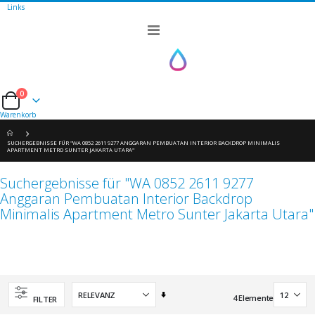
Links
Navigation
umschalten
0
Cart
Warenkorb
SUCHERGEBNISSE FÜR "WA 0852 2611 9277 ANGGARAN PEMBUATAN INTERIOR BACKDROP MINIMALIS
APARTMENT METRO SUNTER JAKARTA UTARA"
Suchergebnisse für "WA 0852 2611 9277
Anggaran Pembuatan Interior Backdrop
Minimalis Apartment Metro Sunter Jakarta Utara"
Aufsteigend
4
Elemente
FILTER
sortieren