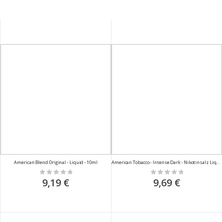
American Blend Original - Liquid - 10ml
American Tobacco - Intense Dark - Nikotinsalz Liquid - 10ml
Rating:
Rating:
0%
0%
9,19 €
9,69 €