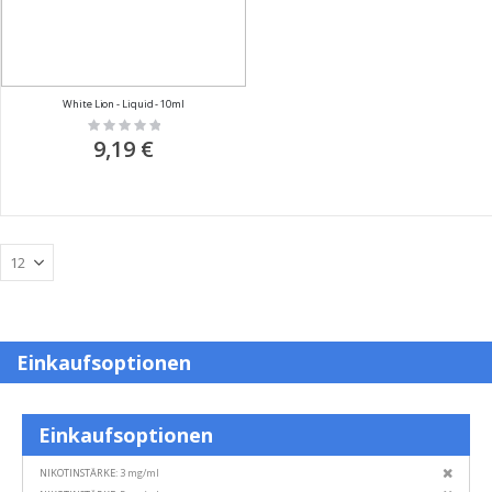
White Lion - Liquid - 10ml
Rating:
0%
9,19 €
Einkaufsoptionen
Einkaufsoptionen
Diesen
NIKOTINSTÄRKE
3 mg/ml
Artikel