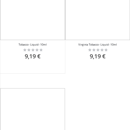
Tobacco - Liquid - 10ml
Virginia Tobacco - Liquid - 10ml
Rating:
Rating:
0%
0%
9,19 €
9,19 €