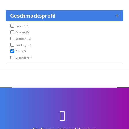
Geschmacksprofil
items
Frisch
(19)
items
Dessert
(9)
items
Exotisch
(15)
items
Fruchtig
(50)
items
Tabak
(9)
items
Besondere
(7)