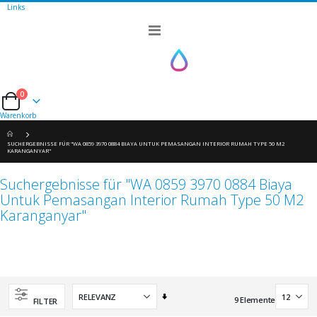
Links
Navigation
umschalten
0
Cart
Warenkorb
SUCHERGEBNISSE FÜR "WA 0859 3970 0884 BIAYA UNTUK PEMASANGAN INTERIOR RUMAH TYPE 50 M2
KARANGANYAR"
Suchergebnisse für "WA 0859 3970 0884 Biaya
Untuk Pemasangan Interior Rumah Type 50 M2
Karanganyar"
Aufsteigend
9
Elemente
FILTER
sortieren