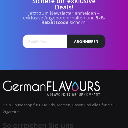
Sichere dir exklusive
Deals!
Jetzt zum Newsletter anmelden –
exklusive Angebote erhalten und
5-€-
Rabattcode
sichern!
ABONNIEREN
Dein Onlineshop für E-Liquids, Aromen, Basen und alles für die E-
Zigarette
So erreichen Sie uns