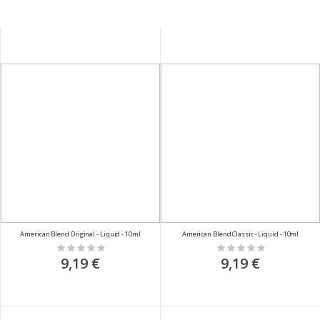
American Blend Original - Liquid - 10ml
American Blend Classic - Liquid - 10ml
Rating:
Rating:
0%
0%
9,19 €
9,19 €