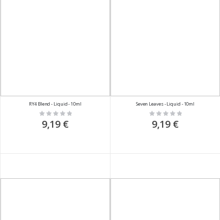
RY4 Blend - Liquid - 10ml
Seven Leaves - Liquid - 10ml
Rating:
Rating:
0%
0%
9,19 €
9,19 €