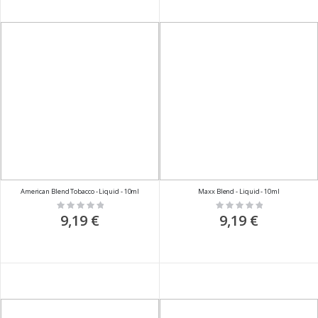
American Blend Tobacco - Liquid - 10ml
Maxx Blend - Liquid - 10ml
Rating:
Rating:
0%
0%
9,19 €
9,19 €