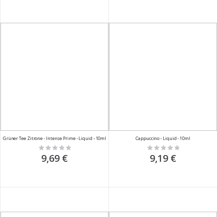
Grüner Tee Zitrone - Intense Prime - Liquid - 10ml
Cappuccino - Liquid - 10ml
Rating:
Rating:
0%
0%
9,69 €
9,19 €