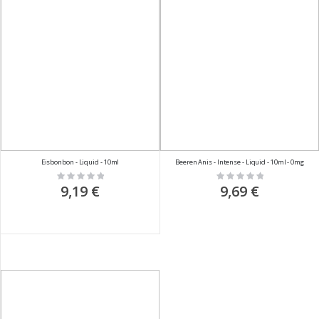
Eisbonbon - Liquid - 10ml
Beeren Anis - Intense - Liquid - 10ml - 0mg
Rating:
Rating:
0%
0%
9,19 €
9,69 €