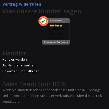
Vertrag widerrufen
Was unsere Kunden sagen
AUSGEZEICHNET
.org
SEHR GUT
4.51
/ 5.00
632 Bewertungen
Hinweis zu den Bewertungen
Händler
Händler werden
Als Händler anmelden
Download Produktbilder
Sales Team (nur B2B)
Wenn Sie Importeur oder Großhändler sind und eine B2B-Anfrage
stellen möchten, können Sie unser Verkaufsteam über diesen Link
kontaktieren.