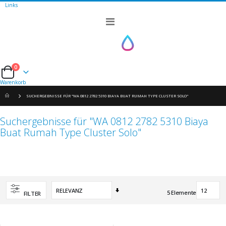
Links
Navigation
umschalten
0
Cart
Warenkorb
SUCHERGEBNISSE FÜR "WA 0812 2782 5310 BIAYA BUAT RUMAH TYPE CLUSTER SOLO"
Suchergebnisse für "WA 0812 2782 5310 Biaya
Buat Rumah Type Cluster Solo"
Aufsteigend
5
Elemente
FILTER
sortieren