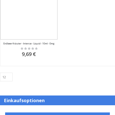
Erdbeer Kräuter - Intense - Liquid - 10ml - 0mg
Rating:
0%
9,69 €
Einkaufsoptionen