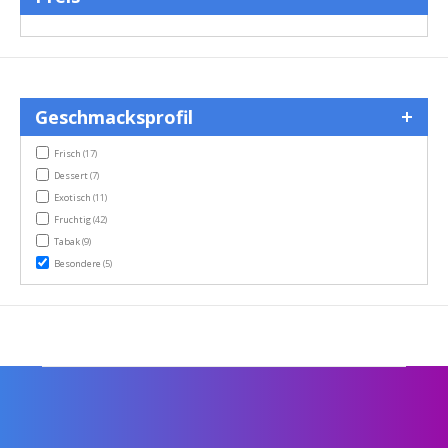
Geschmacksprofil
items
Frisch
(17)
items
Dessert
(7)
items
Exotisch
(11)
items
Fruchtig
(42)
items
Tabak
(9)
items
Besondere
(5)