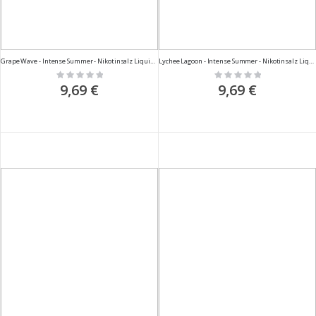
Grape Wave - Intense Summer - Nikotinsalz Liquid - 10ml
Lychee Lagoon - Intense Summer - Nikotinsalz Liquid - 10ml
Rating:
Rating:
0%
0%
9,69 €
9,69 €