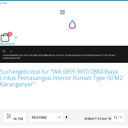
Links
Navigation
umschalten
0
Cart
Warenkorb
SUCHERGEBNISSE FÜR "WA 0859 3970 0884 BIAYA UNTUK PEMASANGAN INTERIOR RUMAH TYPE 50 M2
KARANGANYAR"
Suchergebnisse für "WA 0859 3970 0884 Biaya
Untuk Pemasangan Interior Rumah Type 50 M2
Karanganyar"
Aufsteigend
Artikel
1
-
12
von
16
FILTER
sortieren