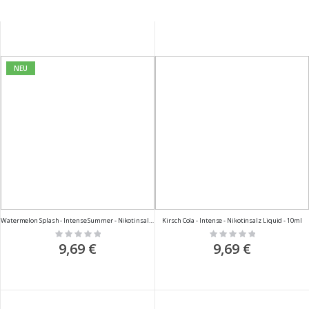
NEU
Watermelon Splash - Intense Summer - Nikotinsalz Liquid - 10ml
Kirsch Cola - Intense - Nikotinsalz Liquid - 10ml
Rating:
Rating:
0%
0%
9,69 €
9,69 €