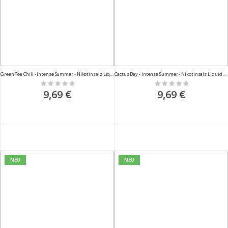
Green Tea Chill - Intense Summer - Nikotinsalz Liquid - 10ml
Cactus Bay - Intense Summer - Nikotinsalz Liquid - 10ml
Rating:
Rating:
0%
0%
9,69 €
9,69 €
NEU
NEU