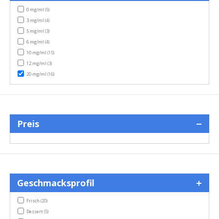
items
0 mg/ml
(5)
items
3 mg/ml
(4)
items
5 mg/ml
(3)
items
6 mg/ml
(4)
items
10 mg/ml
(15)
items
12 mg/ml
(3)
items
20 mg/ml
(16)
Preis
Geschmacksprofil
items
Frisch
(20)
items
Dessert
(5)