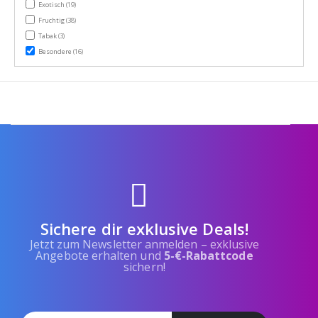
items
Exotisch
(19)
items
Fruchtig
(38)
items
Tabak
(3)
items
Besondere
(16)
Sichere dir exklusive Deals!
Jetzt zum Newsletter anmelden – exklusive
Angebote erhalten und
5-€-Rabattcode
sichern!