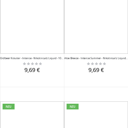
Erdbeer Kräuter - Intense - Nikotinsalz Liquid - 10ml
Aloe Breeze - Intense Summer - Nikotinsalz Liquid - 10ml
Rating:
Rating:
0%
0%
9,69 €
9,69 €
NEU
NEU