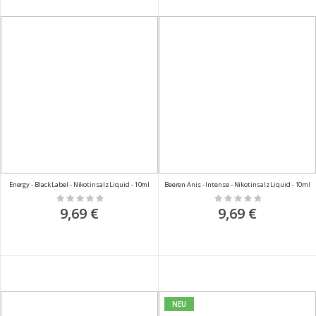
Energy - Black Label - Nikotinsalz Liquid - 10ml
Beeren Anis - Intense - Nikotinsalz Liquid - 10ml
Rating:
Rating:
0%
0%
9,69 €
9,69 €
NEU