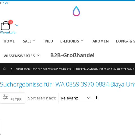
Links
0
Cart
Warenkorb
HOME
SALE
NEU
E-LIQUIDS
AROMEN
LONG- & 
B2B-Großhandel
WISSENSWERTES
SUCHERGEBNISSE FÜR "WA 0859 3970 0884 BIAYA UNTUK PEMASANGAN INTERIOR RUMAH TYPE 50 M
Suchergebnisse für "WA 0859 3970 0884 Biaya U
Aufsteigend
Sortieren nach
FILTER
sortieren