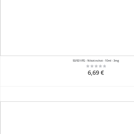
50/50 VPG - Nikotinshot - 10ml - 3mg
Rating:
0%
6,69 €