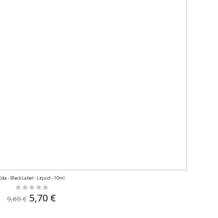
Cola - Black Label - Liquid - 10ml
Rating:
0%
Sonderpreis
5,70 €
9,69 €