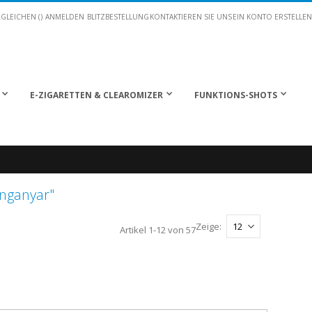
GLEICHEN (
)
ANMELDEN
BLITZBESTELLUNG
KONTAKTIEREN SIE UNS
EIN KONTO ERSTELLEN
E-ZIGARETTEN & CLEAROMIZER
FUNKTIONS-SHOTS
nganyar"
Zeige
Artikel
1
-
12
von
57