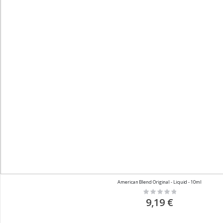
American Blend Original - Liquid - 10ml
Rating:
0%
9,19 €