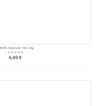
/50 VPG - Nikotinshot - 10ml - 6mg
Rating:
0%
6,69 €