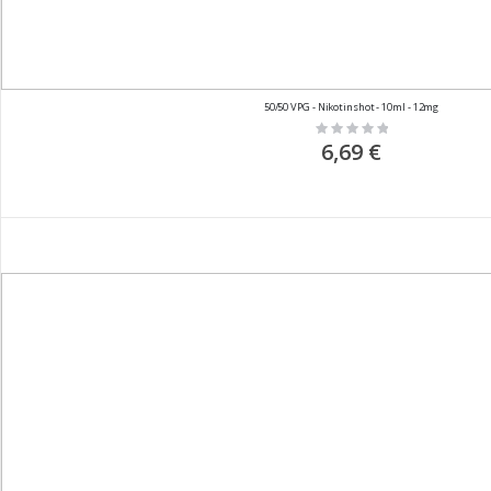
50/50 VPG - Nikotinshot - 10ml - 12mg
Rating:
0%
6,69 €