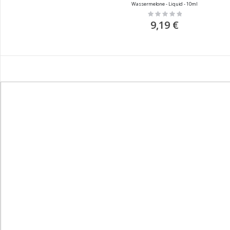
Wassermelone - Liquid - 10ml
Rating:
0%
9,19 €