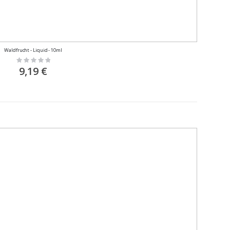
Waldfrucht - Liquid - 10ml
Rating:
0%
9,19 €