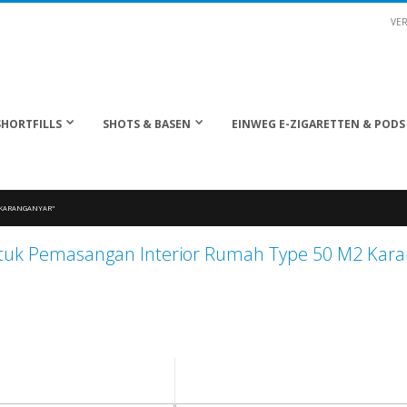
VER
SHORTFILLS
SHOTS & BASEN
EINWEG E-ZIGARETTEN & PODS
2 KARANGANYAR"
ntuk Pemasangan Interior Rumah Type 50 M2 Kara