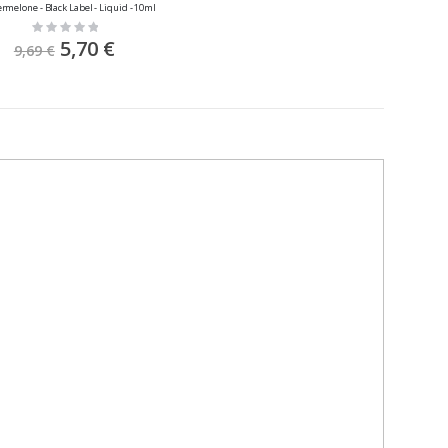
melone - Black Label - Liquid - 10ml
Rating:
0%
Sonderpreis
5,70 €
9,69 €