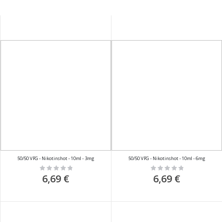
50/50 VPG - Nikotinshot - 10ml - 3mg
50/50 VPG - Nikotinshot - 10ml - 6mg
Rating:
Rating:
0%
0%
6,69 €
6,69 €