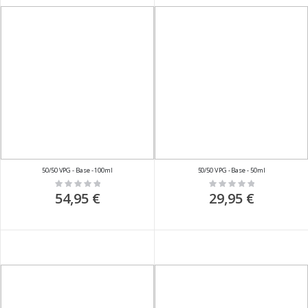
50/50 VPG - Base - 100ml
50/50 VPG - Base - 50ml
Rating:
Rating:
0%
0%
54,95 €
29,95 €