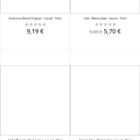
American Blend Original - Liquid - 10ml
Cola - Black Label - Liquid - 10ml
Rating:
Rating:
0%
0%
9,19 €
Sonderpreis
5,70 €
9,69 €