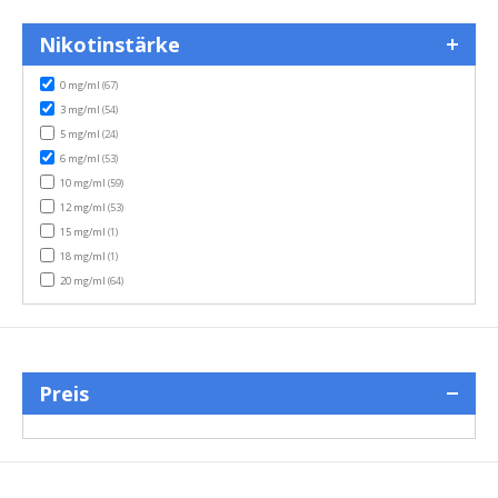
Nikotinstärke
items
0 mg/ml
(67)
items
3 mg/ml
(54)
items
5 mg/ml
(24)
items
6 mg/ml
(53)
items
10 mg/ml
(59)
items
12 mg/ml
(53)
item
15 mg/ml
(1)
item
18 mg/ml
(1)
items
20 mg/ml
(64)
Preis