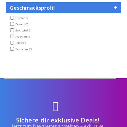
Geschmacksprofil
items
Frisch
(17)
items
Dessert
(7)
items
Exotisch
(12)
items
Fruchtig
(43)
items
Tabak
(9)
items
Besondere
(6)
Sichere dir exklusive Deals!
Jetzt zum Newsletter anmelden – exklusive