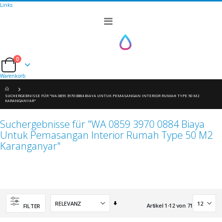
Links
Navigation
umschalten
0
Cart
Warenkorb
SUCHERGEBNISSE FÜR "WA 0859 3970 0884 BIAYA UNTUK PEMASANGAN INTERIOR RUMAH TYPE 50 M2
KARANGANYAR"
Suchergebnisse für "WA 0859 3970 0884 Biaya
Untuk Pemasangan Interior Rumah Type 50 M2
Karanganyar"
Aufsteigend
Artikel
1
-
12
von
71
FILTER
sortieren