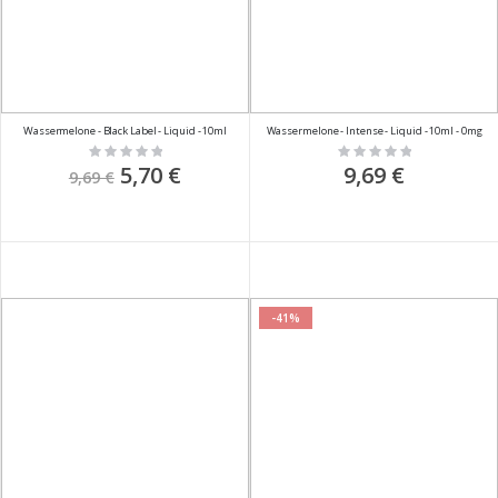
Wassermelone - Black Label - Liquid - 10ml
Wassermelone - Intense - Liquid - 10ml - 0mg
Rating:
Rating:
0%
0%
Sonderpreis
5,70 €
9,69 €
9,69 €
-41%