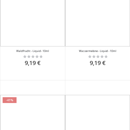
Waldfrucht - Liquid - 10ml
Wassermelone - Liquid - 10ml
Rating:
Rating:
0%
0%
9,19 €
9,19 €
-41%