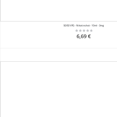
50/50 VPG - Nikotinshot - 10ml - 3mg
Rating:
0%
6,69 €