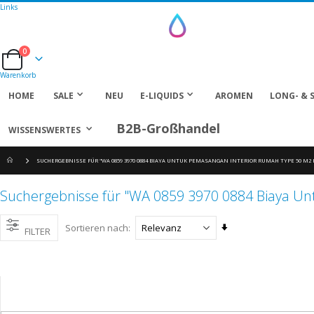
Links
0
Cart
Warenkorb
HOME
SALE
NEU
E-LIQUIDS
AROMEN
LONG- & 
B2B-Großhandel
WISSENSWERTES
SUCHERGEBNISSE FÜR "WA 0859 3970 0884 BIAYA UNTUK PEMASANGAN INTERIOR RUMAH TYPE 50 M
Suchergebnisse für "WA 0859 3970 0884 Biaya U
Aufsteigend
Sortieren nach
FILTER
sortieren