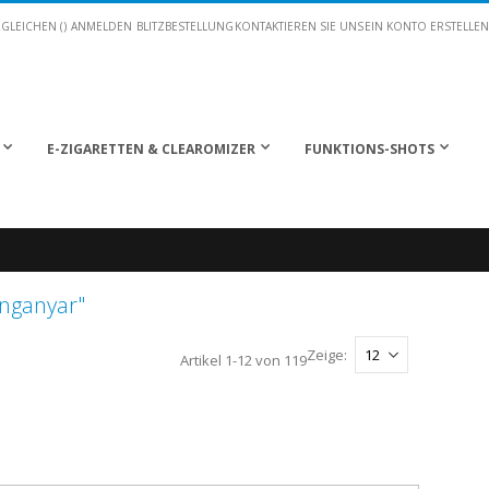
GLEICHEN (
)
ANMELDEN
BLITZBESTELLUNG
KONTAKTIEREN SIE UNS
EIN KONTO ERSTELLEN
E-ZIGARETTEN & CLEAROMIZER
FUNKTIONS-SHOTS
nganyar"
Zeige
Artikel
1
-
12
von
119