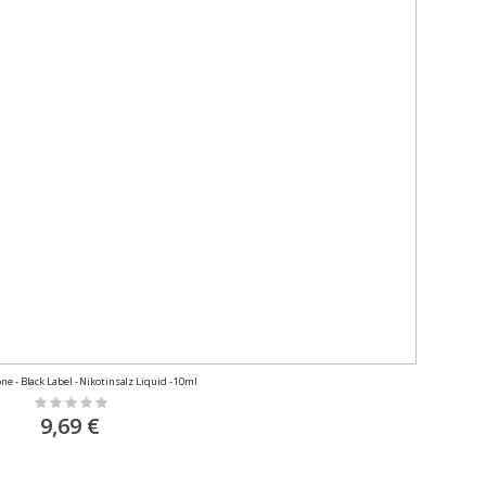
 - Black Label - Nikotinsalz Liquid - 10ml
Rating:
0%
9,69 €