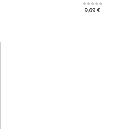
Rating:
0%
9,69 €