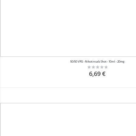
50/50 VPG - Nikotinsalz Shot - 10ml - 20mg
Rating:
0%
6,69 €