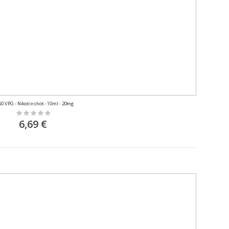
50 VPG - Nikotinshot - 10ml - 20mg
Rating:
0%
6,69 €