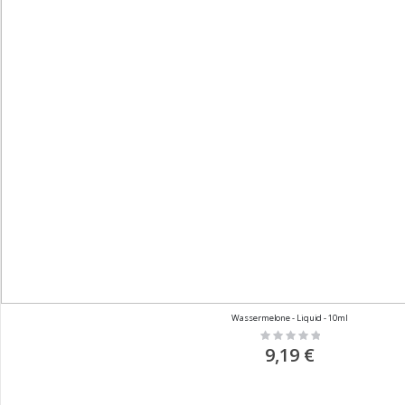
Wassermelone - Liquid - 10ml
Rating:
0%
9,19 €