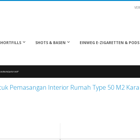
VER
SHORTFILLS
SHOTS & BASEN
EINWEG E-ZIGARETTEN & PODS
2 KARANGANYAR"
ntuk Pemasangan Interior Rumah Type 50 M2 Kara