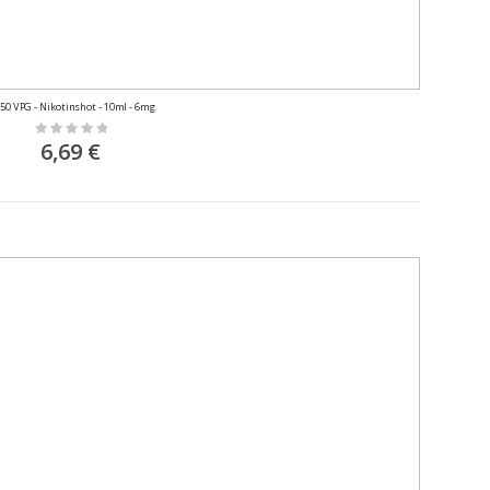
/50 VPG - Nikotinshot - 10ml - 6mg
Rating:
0%
6,69 €