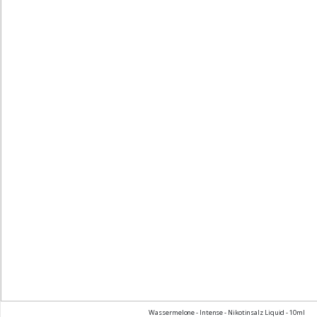
Wassermelone - Intense - Nikotinsalz Liquid - 10ml