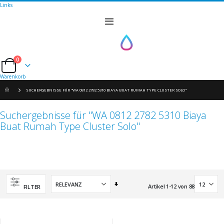
Links
Navigation
umschalten
0
Cart
Warenkorb
SUCHERGEBNISSE FÜR "WA 0812 2782 5310 BIAYA BUAT RUMAH TYPE CLUSTER SOLO"
Suchergebnisse für "WA 0812 2782 5310 Biaya
Buat Rumah Type Cluster Solo"
Aufsteigend
Artikel
1
-
12
von
88
FILTER
sortieren