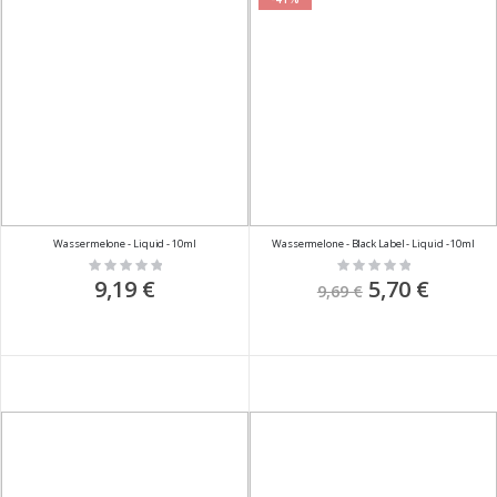
Wassermelone - Liquid - 10ml
Wassermelone - Black Label - Liquid - 10ml
Rating:
Rating:
0%
0%
9,19 €
Sonderpreis
5,70 €
9,69 €