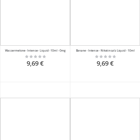
Wassermelone - Intense - Liquid - 10ml - 0mg
Banane - Intense - Nikotinsalz Liquid - 10ml
Rating:
Rating:
0%
0%
9,69 €
9,69 €