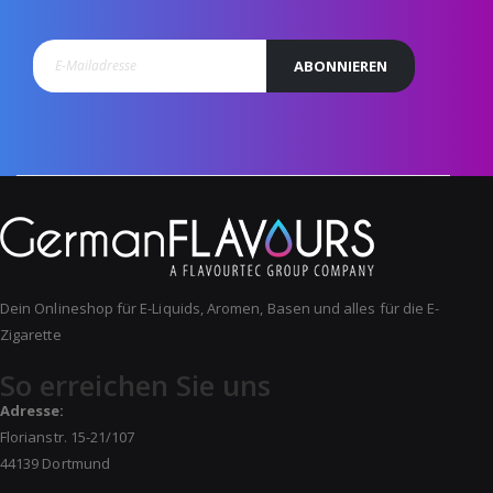
ABONNIEREN
Dein Onlineshop für E-Liquids, Aromen, Basen und alles für die E-
Zigarette
So erreichen Sie uns
Adresse:
Florianstr. 15-21/107
44139 Dortmund