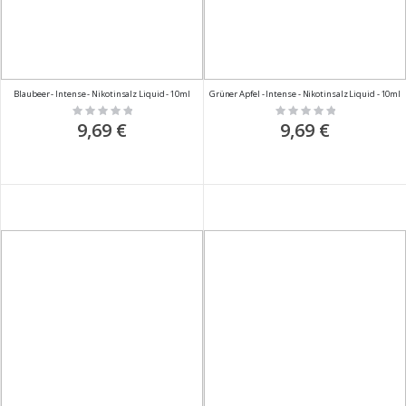
Blaubeer - Intense - Nikotinsalz Liquid - 10ml
Grüner Apfel - Intense - Nikotinsalz Liquid - 10ml
Rating:
Rating:
0%
0%
9,69 €
9,69 €