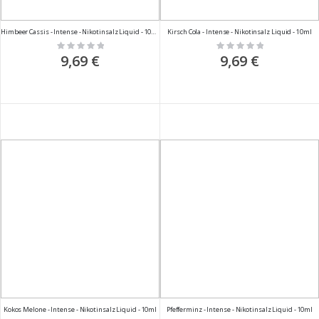
Himbeer Cassis - Intense - Nikotinsalz Liquid - 10ml
Kirsch Cola - Intense - Nikotinsalz Liquid - 10ml
Rating:
Rating:
0%
0%
9,69 €
9,69 €
Kokos Melone - Intense - Nikotinsalz Liquid - 10ml
Pfefferminz - Intense - Nikotinsalz Liquid - 10ml