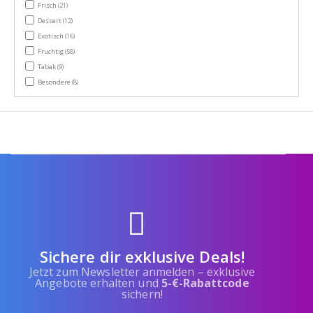
items
Frisch
(21)
items
Dessert
(12)
items
Exotisch
(16)
items
Fruchtig
(58)
items
Tabak
(9)
items
Besondere
(8)
Sichere dir exklusive Deals!
Jetzt zum Newsletter anmelden – exklusive
Angebote erhalten und
5-€-Rabattcode
sichern!