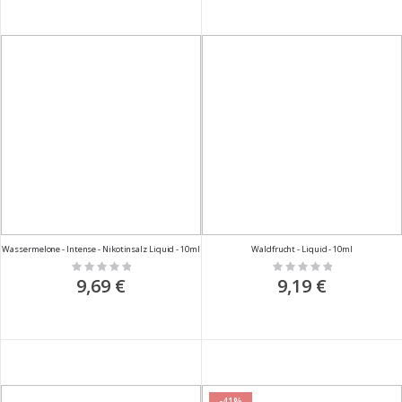
Wassermelone - Intense - Nikotinsalz Liquid - 10ml
Waldfrucht - Liquid - 10ml
Rating:
Rating:
0%
0%
9,69 €
9,19 €
-41%