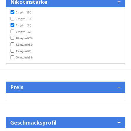
Nikotinstärke
items
0 mg/ml
(64)
items
3 mg/ml
(53)
items
5 mg/ml
(24)
items
6 mg/ml
(52)
items
10 mg/ml
(59)
items
12 mg/ml
(52)
item
15 mg/ml
(1)
items
20 mg/ml
(64)
Preis
Geschmacksprofil