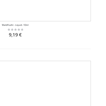
Waldfrucht - Liquid - 10ml
Rating:
0%
9,19 €