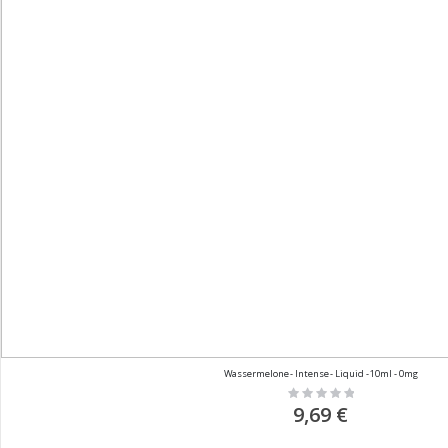
Wassermelone - Intense - Liquid - 10ml - 0mg
Rating:
0%
9,69 €