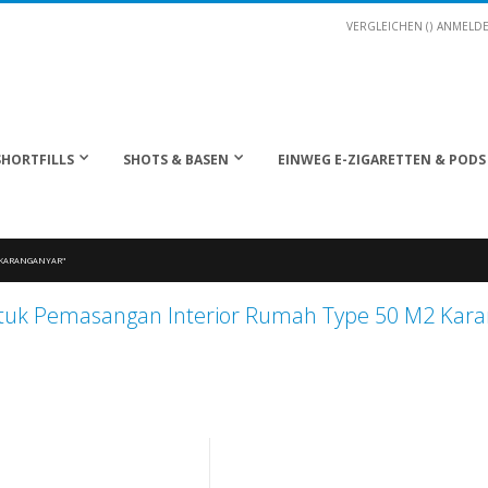
VERGLEICHEN (
)
ANMELD
SHORTFILLS
SHOTS & BASEN
EINWEG E-ZIGARETTEN & PODS
2 KARANGANYAR"
ntuk Pemasangan Interior Rumah Type 50 M2 Kara