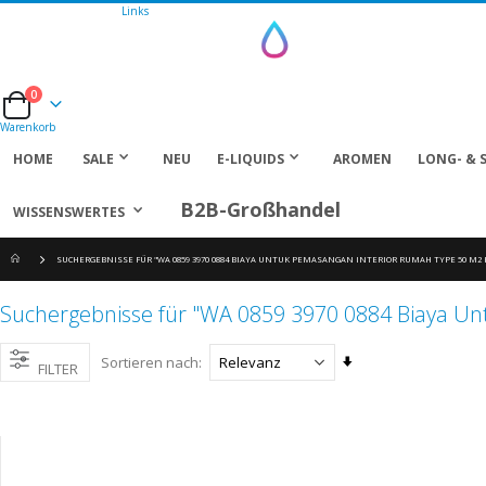
Links
0
Cart
Warenkorb
HOME
SALE
NEU
E-LIQUIDS
AROMEN
LONG- & 
B2B-Großhandel
WISSENSWERTES
SUCHERGEBNISSE FÜR "WA 0859 3970 0884 BIAYA UNTUK PEMASANGAN INTERIOR RUMAH TYPE 50 M
Suchergebnisse für "WA 0859 3970 0884 Biaya U
Aufsteigend
Sortieren nach
FILTER
sortieren