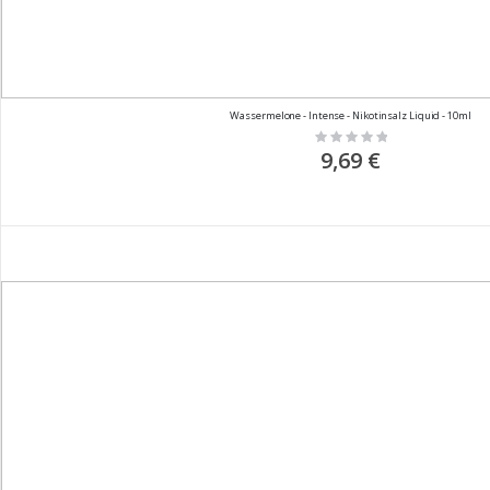
Wassermelone - Intense - Nikotinsalz Liquid - 10ml
Rating:
0%
9,69 €