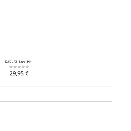
50/50 VPG - Base - 50ml
Rating:
0%
29,95 €