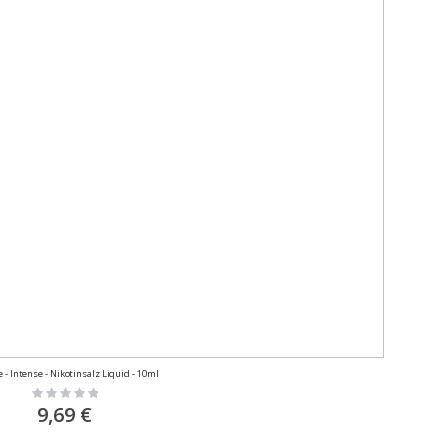
 - Intense - Nikotinsalz Liquid - 10ml
Rating:
0%
9,69 €