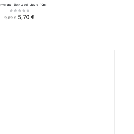
melone - Black Label - Liquid - 10ml
Rating:
0%
Sonderpreis
5,70 €
9,69 €