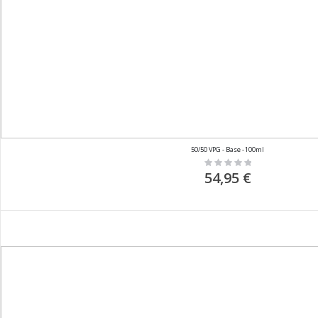
50/50 VPG - Base - 100ml
Rating:
0%
54,95 €