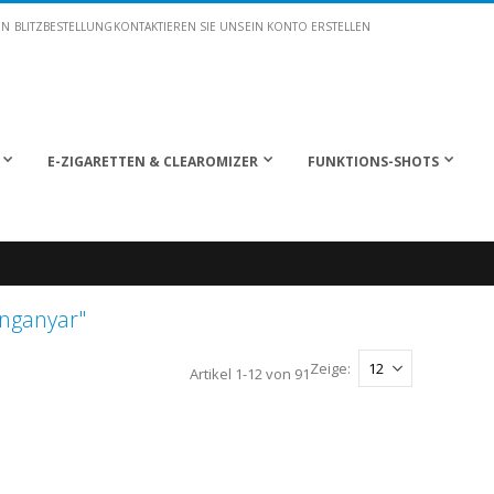
EN
BLITZBESTELLUNG
KONTAKTIEREN SIE UNS
EIN KONTO ERSTELLEN
E-ZIGARETTEN & CLEAROMIZER
FUNKTIONS-SHOTS
nganyar"
Zeige
Artikel
1
-
12
von
91