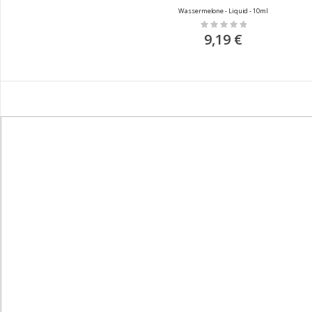
Wassermelone - Liquid - 10ml
Rating:
0%
9,19 €