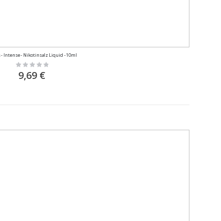
 - Intense - Nikotinsalz Liquid - 10ml
Rating:
0%
9,69 €