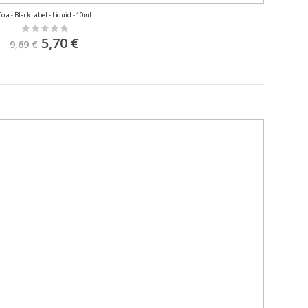
Cola - Black Label - Liquid - 10ml
Rating:
0%
Sonderpreis
5,70 €
9,69 €