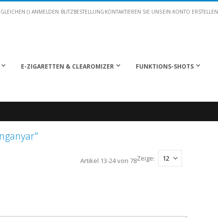
GLEICHEN (
)
ANMELDEN
BLITZBESTELLUNG
KONTAKTIEREN SIE UNS
EIN KONTO ERSTELLEN
E-ZIGARETTEN & CLEAROMIZER
FUNKTIONS-SHOTS
nganyar"
Zeige
Artikel
13
-
24
von
78