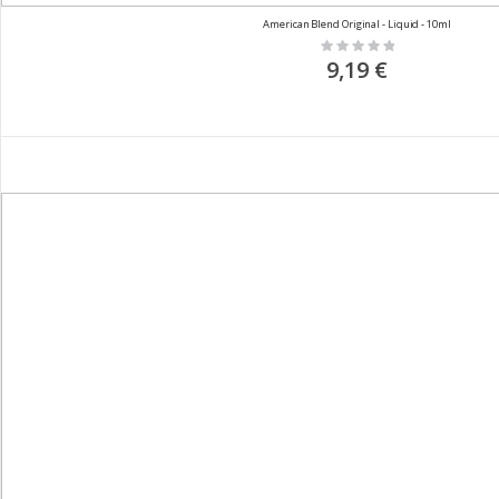
American Blend Original - Liquid - 10ml
Rating:
0%
9,19 €