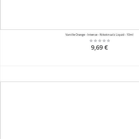
Vanille Orange - Intense - Nikotinsalz Liquid - 10ml
Rating:
0%
9,69 €