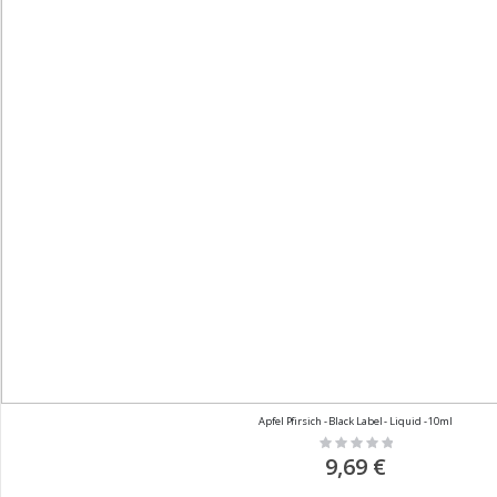
Apfel Pfirsich - Black Label - Liquid - 10ml
Rating:
0%
9,69 €