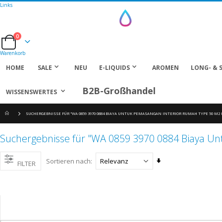
Links
0
Cart
Warenkorb
HOME
SALE
NEU
E-LIQUIDS
AROMEN
LONG- & 
B2B-Großhandel
WISSENSWERTES
SUCHERGEBNISSE FÜR "WA 0859 3970 0884 BIAYA UNTUK PEMASANGAN INTERIOR RUMAH TYPE 50 M
Suchergebnisse für "WA 0859 3970 0884 Biaya U
Aufsteigend
Sortieren nach
FILTER
sortieren