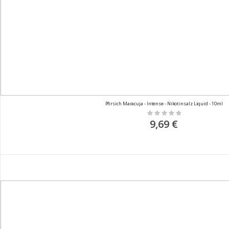
Pfirsich Maracuja - Intense - Nikotinsalz Liquid - 10ml
Rating:
0%
9,69 €