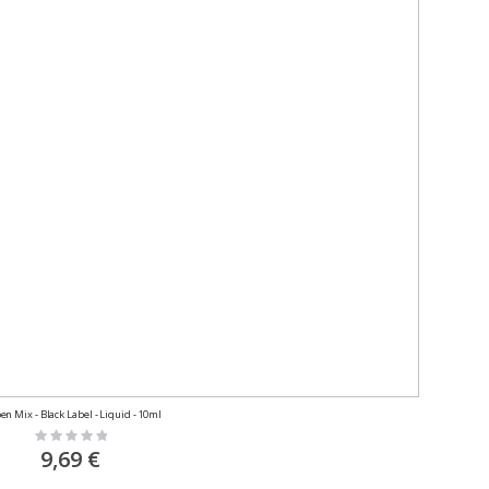
en Mix - Black Label - Liquid - 10ml
Rating:
0%
9,69 €