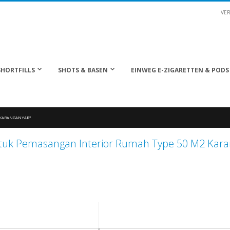
VER
SHORTFILLS
SHOTS & BASEN
EINWEG E-ZIGARETTEN & PODS
2 KARANGANYAR"
ntuk Pemasangan Interior Rumah Type 50 M2 Kara