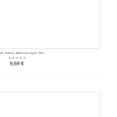
en - Intense - Nikotinsalz Liquid - 10ml
Rating:
0%
9,69 €