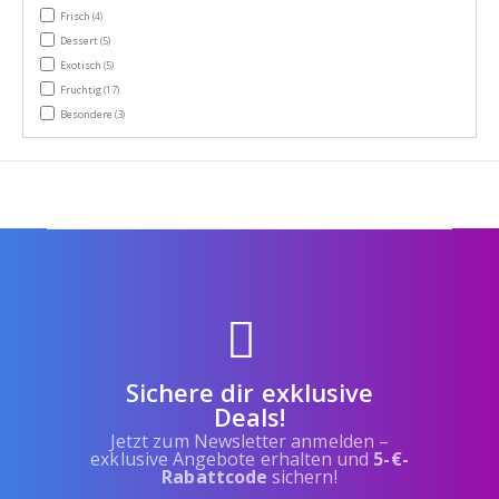
items
Frisch
(4)
items
Dessert
(5)
items
Exotisch
(5)
items
Fruchtig
(17)
items
Besondere
(3)
Sichere dir exklusive
Deals!
Jetzt zum Newsletter anmelden –
exklusive Angebote erhalten und
5-€-
Rabattcode
sichern!