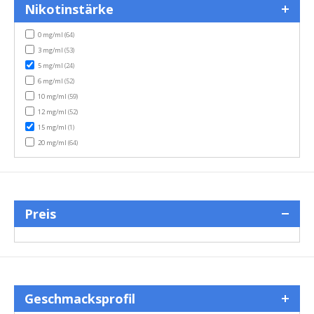
Nikotinstärke
items
0 mg/ml
(64)
items
3 mg/ml
(53)
items
5 mg/ml
(24)
items
6 mg/ml
(52)
items
10 mg/ml
(59)
items
12 mg/ml
(52)
item
15 mg/ml
(1)
items
20 mg/ml
(64)
Preis
Geschmacksprofil