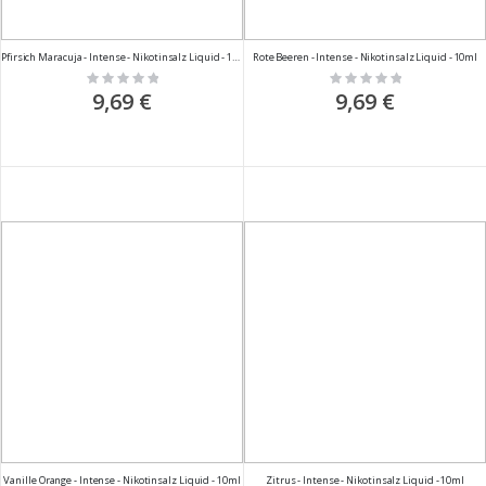
Pfirsich Maracuja - Intense - Nikotinsalz Liquid - 10ml
Rote Beeren - Intense - Nikotinsalz Liquid - 10ml
Rating:
Rating:
0%
0%
9,69 €
9,69 €
Vanille Orange - Intense - Nikotinsalz Liquid - 10ml
Zitrus - Intense - Nikotinsalz Liquid - 10ml