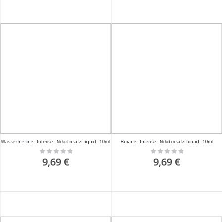
Wassermelone - Intense - Nikotinsalz Liquid - 10ml
Banane - Intense - Nikotinsalz Liquid - 10ml
Rating:
Rating:
0%
0%
9,69 €
9,69 €