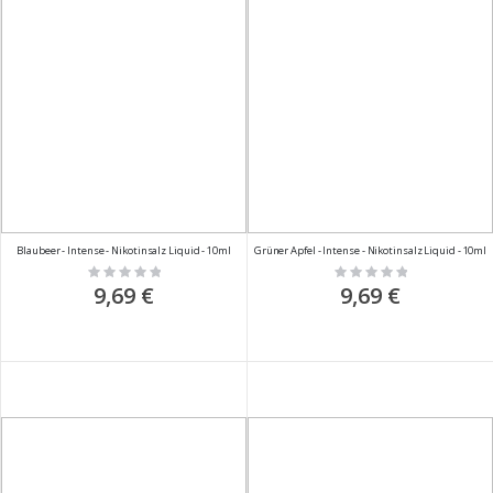
Blaubeer - Intense - Nikotinsalz Liquid - 10ml
Grüner Apfel - Intense - Nikotinsalz Liquid - 10ml
Rating:
Rating:
0%
0%
9,69 €
9,69 €