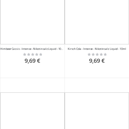
Himbeer Cassis - Intense - Nikotinsalz Liquid - 10ml
Kirsch Cola - Intense - Nikotinsalz Liquid - 10ml
Rating:
Rating:
0%
0%
9,69 €
9,69 €