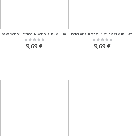
Kokos Melone - Intense - Nikotinsalz Liquid - 10ml
Pfefferminz - Intense - Nikotinsalz Liquid - 10ml
Rating:
Rating:
0%
0%
9,69 €
9,69 €