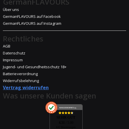
GermanFLAVOURS
Über uns
GermanFLAVOURS auf Facebook
GermanFLAVOURS auf Instagram
Rechtliches
AGB
Datenschutz
Impressum
Jugend- und Gesundheitsschutz 18+
Batterieverordnung
Widerrufsbelehrung
Vertrag widerrufen
Was unsere Kunden sagen
AUSGEZEICHNET
.org
SEHR GUT
4.51
/ 5.00
632 Bewertungen