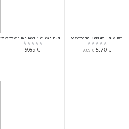
Wassermelone - Black Label - Nikotinsalz Liquid - 10ml
Wassermelone - Black Label - Liquid - 10ml
Rating:
Rating:
0%
0%
9,69 €
Sonderpreis
5,70 €
9,69 €