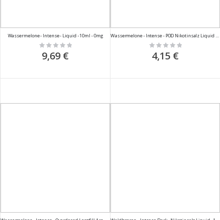
Wassermelone - Intense - Liquid - 10ml - 0mg
Wassermelone - Intense - POD Nikotinsalz Liquid - 2ml - 20mg
Rating:
Rating:
0%
0%
9,69 €
4,15 €