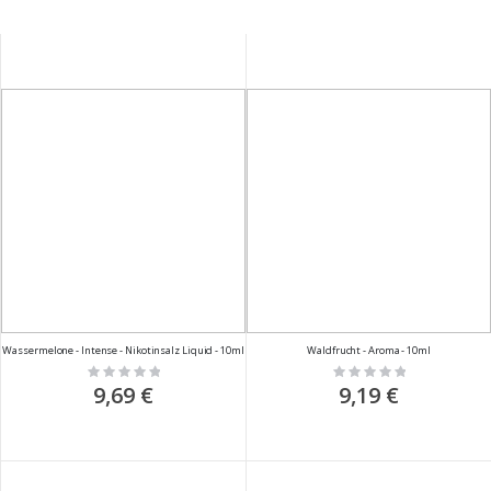
Wassermelone - Intense - Nikotinsalz Liquid - 10ml
Waldfrucht - Aroma - 10ml
Rating:
Rating:
0%
0%
9,69 €
9,19 €