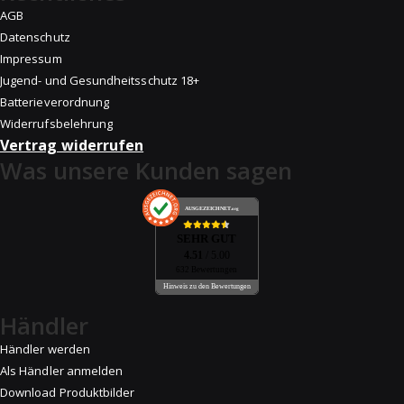
AGB
Datenschutz
Impressum
Jugend- und Gesundheitsschutz 18+
Batterieverordnung
Widerrufsbelehrung
Vertrag widerrufen
Was unsere Kunden sagen
AUSGEZEICHNET
.org
SEHR GUT
4.51
/ 5.00
632 Bewertungen
Hinweis zu den Bewertungen
Händler
Händler werden
Als Händler anmelden
Download Produktbilder