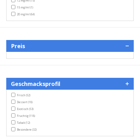
items
12 mg/ml
(15)
item
15 mg/ml
(1)
items
20 mg/ml
(64)
Preis
Geschmacksprofil
items
Frisch
(52)
items
Dessert
(18)
items
Exotisch
(53)
items
Fruchtig
(118)
items
Tabak
(12)
items
Besondere
(32)