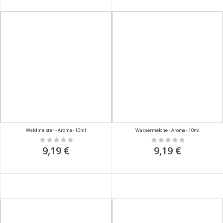
Waldmeister - Aroma - 10ml
Wassermelone - Aroma - 10ml
Rating:
Rating:
0%
0%
9,19 €
9,19 €