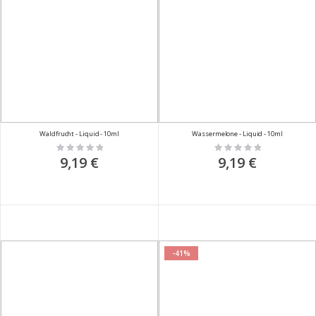
Waldfrucht - Liquid - 10ml
Wassermelone - Liquid - 10ml
Rating:
Rating:
0%
0%
9,19 €
9,19 €
-41%