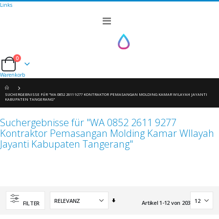
Links
Navigation
umschalten
0
Cart
Warenkorb
SUCHERGEBNISSE FÜR "WA 0852 2611 9277 KONTRAKTOR PEMASANGAN MOLDING KAMAR WILAYAH JAYANTI
KABUPATEN TANGERANG"
Suchergebnisse für "WA 0852 2611 9277
Kontraktor Pemasangan Molding Kamar WIlayah
Jayanti Kabupaten Tangerang"
Aufsteigend
Artikel
1
-
12
von
203
FILTER
sortieren