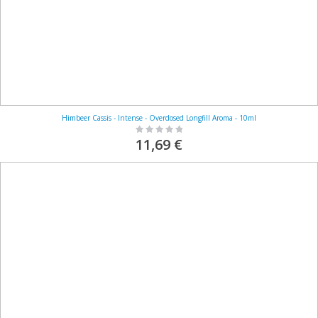
Himbeer Cassis - Intense - Overdosed Longfill Aroma - 10ml
Rating:
0%
11,69 €