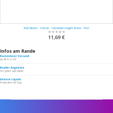
Rote Beeren - Intense - Overdosed Longfill Aroma - 10ml
Rating:
0%
11,69 €
Infos am Rande
Kostenloser Versand
ab 40 € in DE
Knaller Angebote
Für jeden was dabei
Intense Liquids
Finde dein All Day