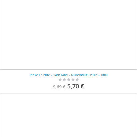
Pinke Früchte - Black Label - Nikotinsalz Liquid - 10ml
Rating:
0%
S
5,70 €
9,69 €
o
n
d
e
r
p
r
e
i
s