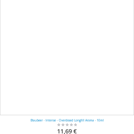
Blaubeer - Intense - Overdosed Longfill Aroma - 10ml
Rating:
0%
11,69 €