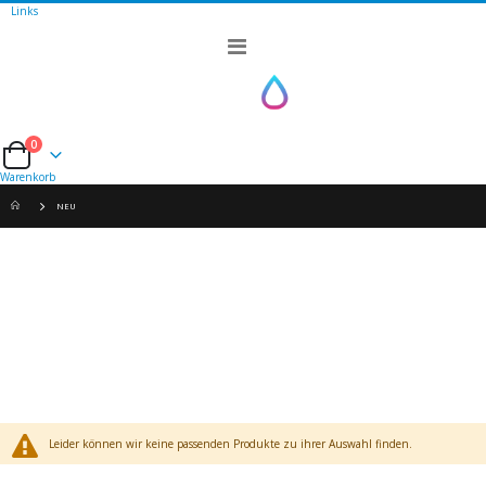
Links
Navigation
umschalten
0
Cart
Warenkorb
NEU
Leider können wir keine passenden Produkte zu ihrer Auswahl finden.