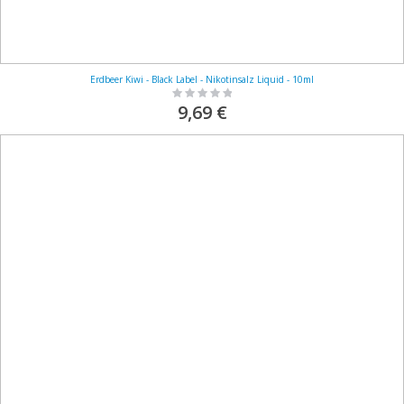
Erdbeer Kiwi - Black Label - Nikotinsalz Liquid - 10ml
Rating:
0%
9,69 €