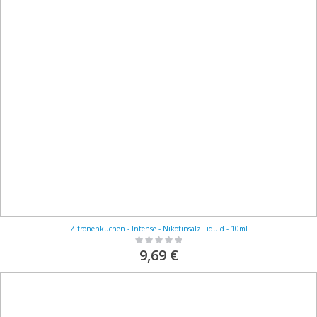
Zitronenkuchen - Intense - Nikotinsalz Liquid - 10ml
Rating:
0%
9,69 €