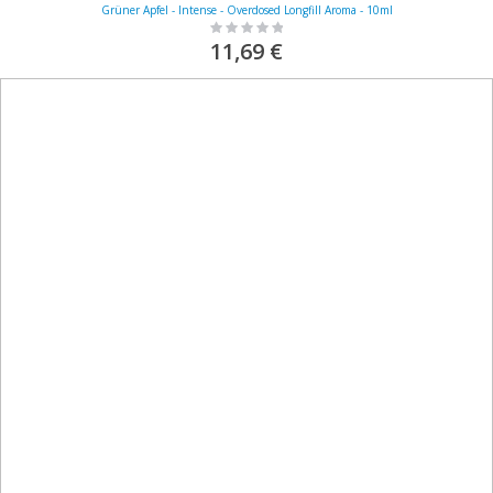
Grüner Apfel - Intense - Overdosed Longfill Aroma - 10ml
Rating:
0%
11,69 €