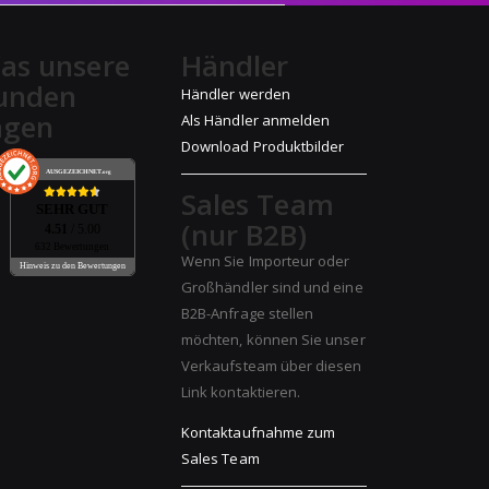
as unsere
Händler
unden
Händler werden
agen
Als Händler anmelden
Download Produktbilder
AUSGEZEICHNET
.org
Sales Team
SEHR GUT
(nur B2B)
4.51
/ 5.00
632 Bewertungen
Wenn Sie Importeur oder
Hinweis zu den Bewertungen
Großhändler sind und eine
B2B-Anfrage stellen
möchten, können Sie unser
Verkaufsteam über diesen
Link kontaktieren.
Kontaktaufnahme zum
Sales Team