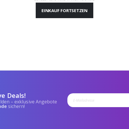
EINKAUF FORTSETZEN
ve Deals!
lden – exklusive Angebote
ode
sichern!