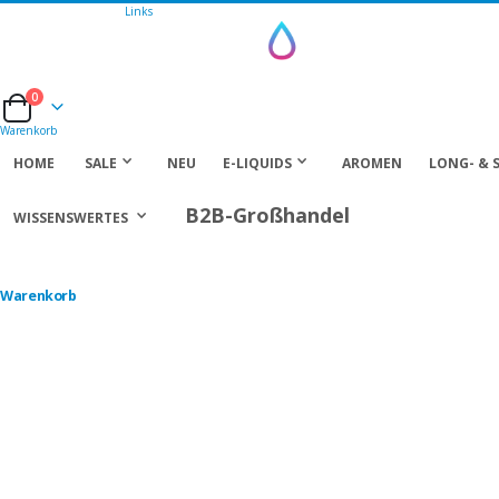
Links
0
Cart
Warenkorb
HOME
SALE
NEU
E-LIQUIDS
AROMEN
LONG- & 
B2B-Großhandel
WISSENSWERTES
Warenkorb