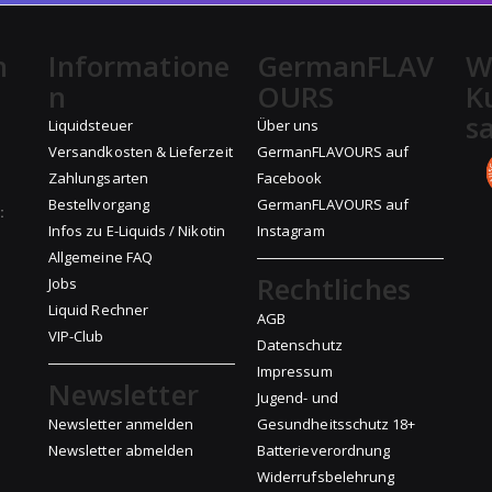
n
Informatione
GermanFLAV
W
n
OURS
K
s
Liquidsteuer
Über uns
Versandkosten & Lieferzeit
GermanFLAVOURS auf
Zahlungsarten
Facebook
Bestellvorgang
GermanFLAVOURS auf
:
Infos zu E-Liquids / Nikotin
Instagram
Allgemeine FAQ
Rechtliches
Jobs
Liquid Rechner
AGB
VIP-Club
Datenschutz
Impressum
Newsletter
Jugend- und
Newsletter anmelden
Gesundheitsschutz 18+
Newsletter abmelden
Batterieverordnung
Widerrufsbelehrung