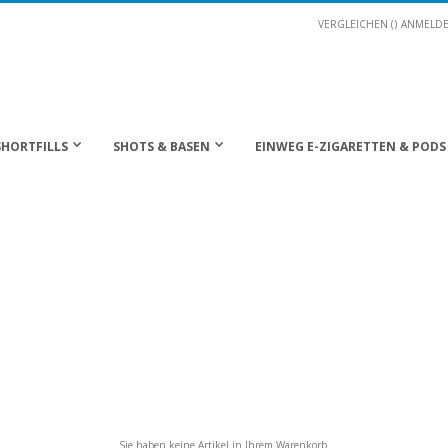
VERGLEICHEN (
)
ANMELD
SHORTFILLS
SHOTS & BASEN
EINWEG E-ZIGARETTEN & PODS
Sie haben keine Artikel in Ihrem Warenkorb.