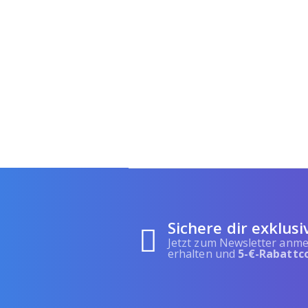
Sichere dir exklusi
Jetzt zum Newsletter anme
erhalten und
5-€-Rabattc