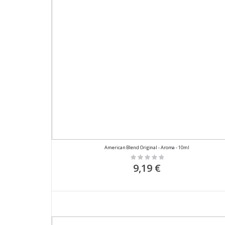
American Blend Original - Aroma - 10ml
Rating:
0%
9,19 €