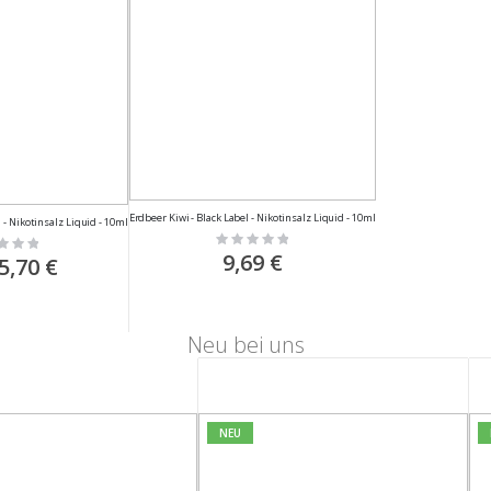
Erdbeer Kiwi - Black Label - Nikotinsalz Liquid - 10ml
l - Nikotinsalz Liquid - 10ml
Rating:
:
0%
9,69 €
S
5,70 €
o
n
d
e
r
Neu bei uns
p
r
e
s
NEU