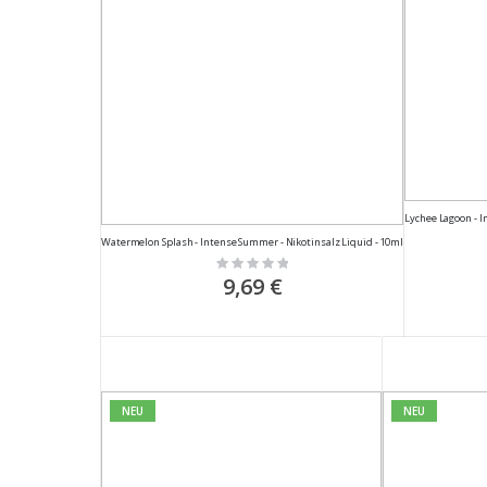
Lychee Lagoon - I
Watermelon Splash - Intense Summer - Nikotinsalz Liquid - 10ml
Rating:
0%
9,69 €
NEU
NEU