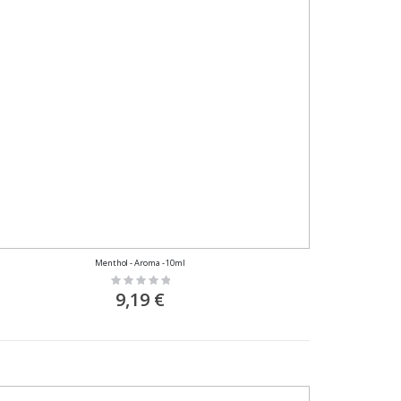
Menthol - Aroma - 10ml
Rating:
0%
9,19 €