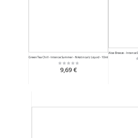
Aloe Breeze - Intense
Green Tea Chill - Intense Summer - Nikotinsalz Liquid - 10ml
R
0
Rating:
0%
9,69 €