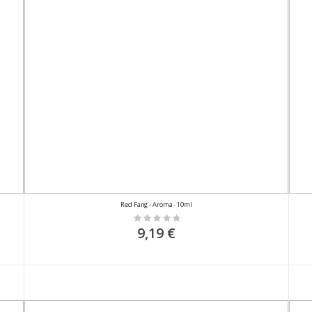
Red Fang - Aroma - 10ml
Rating:
0%
9,19 €