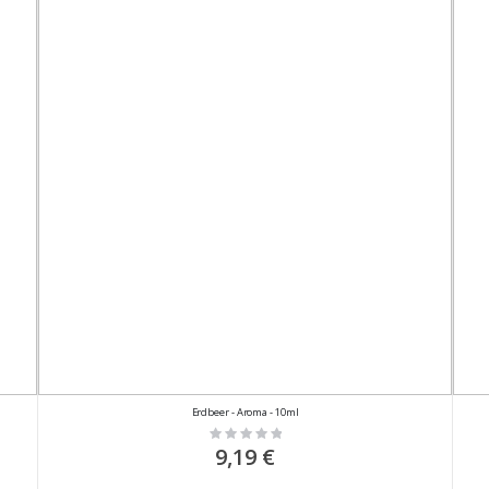
Erdbeer - Aroma - 10ml
Rating:
0%
9,19 €