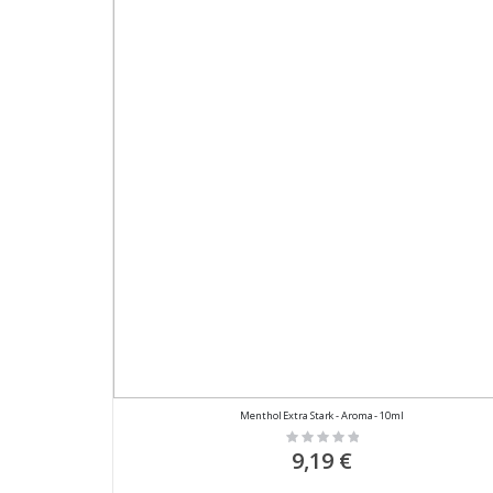
Menthol Extra Stark - Aroma - 10ml
Rating:
0%
9,19 €