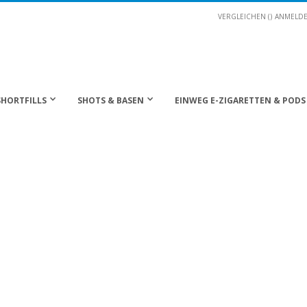
VERGLEICHEN (
)
ANMELD
SHORTFILLS
SHOTS & BASEN
EINWEG E-ZIGARETTEN & PODS