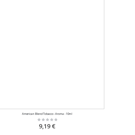
American Blend Tobacco - Aroma - 10ml
Rating:
0%
9,19 €