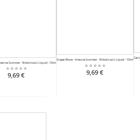
Cact
Grape Wave - Intense Summer - Nikotinsalz Liquid - 10ml
ntense Summer - Nikotinsalz Liquid - 10ml
Rating:
Rating:
0%
9,69 €
0%
9,69 €