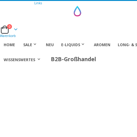
Links
0
Cart
Warenkorb
HOME
SALE
NEU
E-LIQUIDS
AROMEN
LONG- & 
B2B-Großhandel
WISSENSWERTES