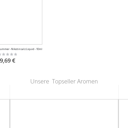
 Summer - Nikotinsalz Liquid - 10ml
ating:
%
9,69 €
Unsere Topseller Aromen