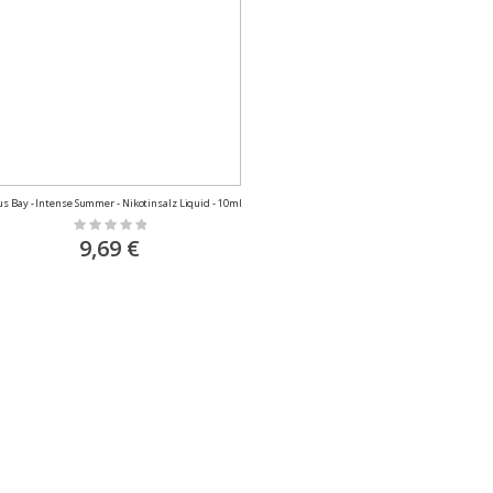
us Bay - Intense Summer - Nikotinsalz Liquid - 10ml
Rating:
0%
9,69 €