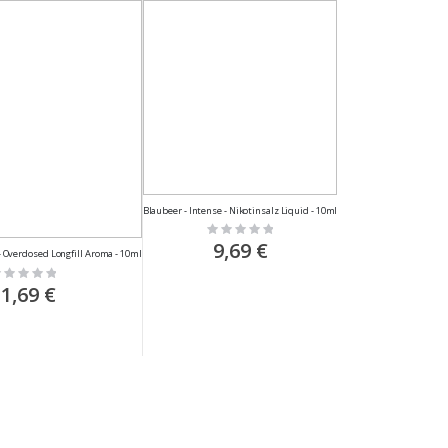
Blaubeer - Intense - Nikotinsalz Liquid - 10ml
Rating:
0%
9,69 €
- Overdosed Longfill Aroma - 10ml
ting:
%
1,69 €