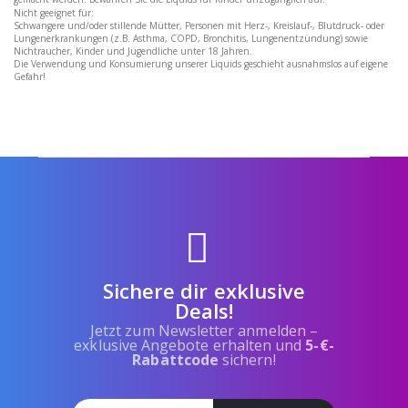
Nicht geeignet für:
Schwangere und/oder stillende Mütter, Personen mit Herz-, Kreislauf-, Blutdruck- oder
Lungenerkrankungen (z.B. Asthma, COPD, Bronchitis, Lungenentzündung) sowie
Nichtraucher, Kinder und Jugendliche unter 18 Jahren.
Die Verwendung und Konsumierung unserer Liquids geschieht ausnahmslos auf eigene
Gefahr!
Sichere dir exklusive
Deals!
Jetzt zum Newsletter anmelden –
exklusive Angebote erhalten und
5-€-
Rabattcode
sichern!