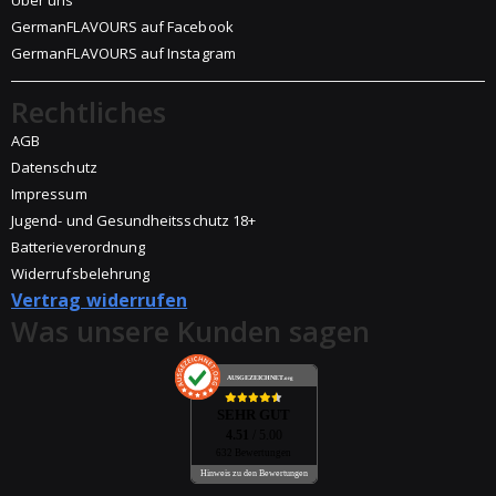
GermanFLAVOURS auf Facebook
GermanFLAVOURS auf Instagram
Rechtliches
AGB
Datenschutz
Impressum
Jugend- und Gesundheitsschutz 18+
Batterieverordnung
Widerrufsbelehrung
Vertrag widerrufen
Was unsere Kunden sagen
AUSGEZEICHNET
.org
SEHR GUT
4.51
/ 5.00
632 Bewertungen
Hinweis zu den Bewertungen