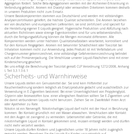
Aggregation fördert. Solche Beta-Agreggationen werden mit der Alzheimer-Erkrankung in
Verbindung gebracht. Aromen mit Diacetyl oder verwandten Diketonen kommen deshalb
in unseren Produkten nicht zum Einsatz.
Unsere Basiskomponenten stammen aus Deutschland und werden mit vollständigen
Analysenzertifikaten geliefert, die höchste Qualität sicherstellen. Die Aromen beziehen
wir von deutschen und europäischen Lieferanten; sie sind zertifiziert und speziell für
die Herstellung eigener E‑Liquids geeignet. Hygienische Produktion und Abfüllung nach
aktuellen Richtlinien sowie strenge Eigenkontrollen sind für uns selbstverständlich,
durch die Fertigungsabfüllung können die Mengen minimalst differieren. Alle
Komponenten werden unter höchsten Qualitätsmaßstäben verarbeitet, kontrolliert und
für den Konsum freigegeben. Aromen mit bekannter Schädlichkeit oder Toxizität bei
Inhalation kommen nicht zur Anwendung. Jedes Produkt ist mit Verfallsdatum und
Chargennummer gekennzeichnet, eine vollständige Gefahrenkennzeichnung befindet
sich auf der Primärverpackung. Die Verschlüsse unserer Liquid-Fläschchen sind mit einer
Kindersicherung gesichert.
Bei uns erfolgt die Berechnung der Toxizität gemäß CLP Verordnung 1272/2008, Anhang
I, Teil 3,3.1.3.6.1
Sicherheits- und Warnhinweise
Unsere Liquids stellen ein Genussmittel dar. Sie sind kein Hilfsmittel zur
Rauchentwöhnung sondern lediglich als Ersatzprodukte gedacht und ausschließlich zur
Verwendung in E-Zigaretten bestimmt. Bei einer Unverträglichkeit von Propylenglycol,
Glycerin oder Aromastoffen bzw. einer allergischen Reaktion sollten Sie E-Zigaretten und
die damit verbundenen Liquids nicht benutzen. Ziehen Sie im Zweifelsfall Ihren Arzt
oder Apotheker zu Rate.
Nikotin ist ein Nervengift. Nikotinhaltiges Liquid darf nicht mit der Haut in Berührung
kommen. Bei Kontakt gründlich mit viel Wasser abwaschen. Verschlucken oder Kontakt
mit den Augen ist zwingend zu vermeiden. Lebensmittel oder Getränke, die mit
nikotinhaltigem Liquid in Kontakt gekommen sind, müssen entsorgt werden und dürfen
nicht mehr verzehrt werden.
Unsere Liquids dürfen Kindern und Jugendlichen unter 18 Jahren nicht zugänglich
gemacht werden. Bewahren Sie die Liquids für Kinder unzugänglich auf.