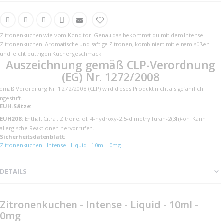
Zitronenkuchen wie vom Konditor. Genau das bekommst du mit dem Intense
Zitronenkuchen. Aromatische und saftige Zitronen, kombiniert mit einem süßen
und leicht buttrigen Kuchengeschmack.
Auszeichnung gemäß CLP-Verordnung
(EG) Nr. 1272/2008
emäß Verordnung Nr. 1272/2008 (CLP) wird dieses Produkt nicht als gefährlich
ingestuft.
EUH-Sätze:
EUH208:
Enthält Citral, Zitrone, öl, 4-hydroxy-2,5-dimethylfuran-2(3h)-on. Kann
allergische Reaktionen hervorrufen.
Sicherheits­datenblatt:
Zitronenkuchen - Intense - Liquid - 10ml - 0mg
DETAILS
Zitronenkuchen - Intense - Liquid - 10ml -
0mg