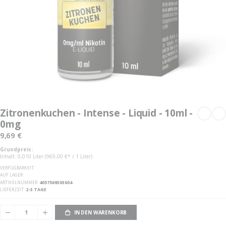
Zum
Anfang
Zitronenkuchen - Intense - Liquid - 10ml -
der
0mg
Bildgalerie
springen
9,69 €
Grundpreis:
Inhalt: 0,010 Liter (969,00 €* / 1 Liter)
VERFÜGBARKEIT:
AUF LAGER
ARTIKELNUMMER
4057569303604
LIEFERZEIT
2-3 TAGE
IN DEN WARENKORB