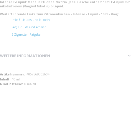
Intense E-Liquid: Made in EU ohne Nikotin. Jede Flasche enthält 10ml E-Liquid mit
nikotinfreiem (0mg/ml Nikotin) E-Liquid.
Weiterführende Links zum Zitronenkuchen - Intense - Liquid - 10ml - 0mg:
Infos E-Liquids und Nikotin
FAQ Liquids und Aromen
E-Zigaretten Ratgeber
WEITERE INFORMATIONEN
Weitere
4057569303604
Informationen
10 ml
0 mg/ml