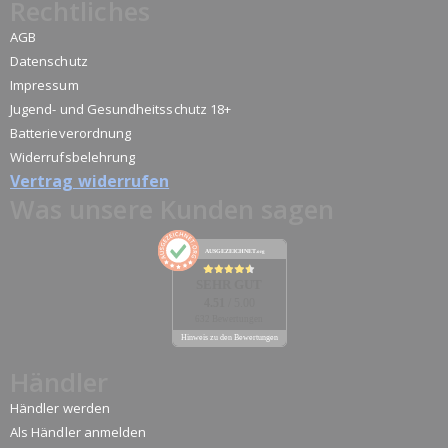
Rechtliches
AGB
Datenschutz
Impressum
Jugend- und Gesundheitsschutz 18+
Batterieverordnung
Widerrufsbelehrung
Vertrag widerrufen
Was unsere Kunden sagen
AUSGEZEICHNET
.org
SEHR GUT
4.51
/ 5.00
632 Bewertungen
Hinweis zu den Bewertungen
Händler
Händler werden
Als Händler anmelden