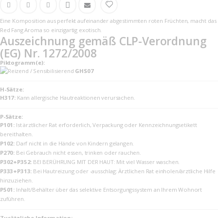
Eine Komposition aus perfekt aufeinander abgestimmten roten Früchten, macht das
Red Fang Aroma so einzigartig exotisch.
Auszeichnung gemäß CLP-Verordnung
(EG) Nr. 1272/2008
Piktogramm(e):
GHS07
H-Sätze:
H317:
Kann allergische Hautreaktionen verursachen.
P-Sätze:
P101:
Ist ärztlicher Rat erforderlich, Verpackung oder Kennzeichnungsetikett
bereithalten.
P102:
Darf nicht in die Hände von Kindern gelangen.
P270:
Bei Gebrauch nicht essen, trinken oder rauchen.
P302+P352:
BEI BERÜHRUNG MIT DER HAUT: Mit viel Wasser waschen.
P333+P313:
Bei Hautreizung oder -ausschlag: Ärztlichen Rat einholen/ärztliche Hilfe
hinzuziehen.
P501:
Inhalt/Behälter über das selektive Entsorgungssystem an Ihrem Wohnort
zuführen.
Zusätzliche Information: