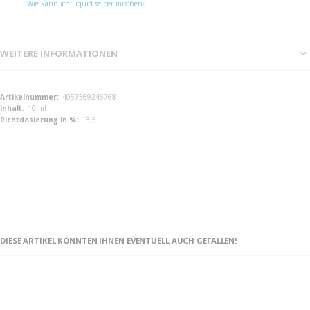
Wie kann ich Liquid selber mischen?
WEITERE INFORMATIONEN
Weitere
4057569245768
Informationen
10 ml
13,5
DIESE ARTIKEL KÖNNTEN IHNEN EVENTUELL AUCH GEFALLEN!