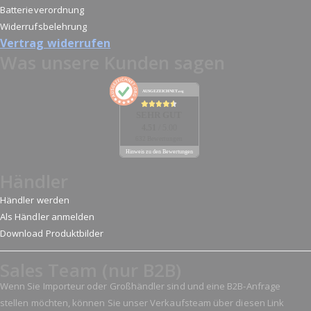
Batterieverordnung
Widerrufsbelehrung
Vertrag widerrufen
Was unsere Kunden sagen
AUSGEZEICHNET
.org
SEHR GUT
4.51
/ 5.00
632 Bewertungen
Hinweis zu den Bewertungen
Händler
Händler werden
Als Händler anmelden
Download Produktbilder
Sales Team (nur B2B)
Wenn Sie Importeur oder Großhändler sind und eine B2B-Anfrage
stellen möchten, können Sie unser Verkaufsteam über diesen Link