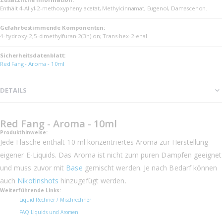
Enthält 4-Allyl-2-methoxyphenylacetat, Methylcinnamat, Eugenol, Damascenon.
Gefahrbestimmende Komponenten:
4-hydroxy-2,5-dimethylfuran-2(3h)-on; Trans-hex-2-enal
Sicherheits­datenblatt:
Red Fang - Aroma - 10ml
DETAILS
Red Fang - Aroma - 10ml
Produkthinweise:
Jede Flasche enthält 10 ml konzentriertes Aroma zur Herstellung
eigener E-Liquids. Das Aroma ist nicht zum puren Dampfen geeignet
und muss zuvor mit
Base
gemischt werden. Je nach Bedarf können
auch
Nikotinshots
hinzugefügt werden.
Weiterführende Links:
Liquid Rechner / Mischrechner
FAQ Liquids und Aromen