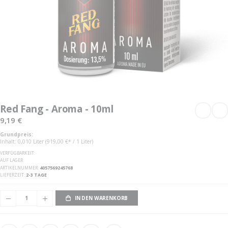
Zum
Anfang
Red Fang - Aroma - 10ml
der
Bildgalerie
9,19 €
springen
Grundpreis:
Inhalt: 0,010 Liter (919,00 €* / 1 Liter)
VERFÜGBARKEIT:
AUF LAGER
ARTIKELNUMMER
4057569245768
LIEFERZEIT
2-3 TAGE
IN DEN WARENKORB