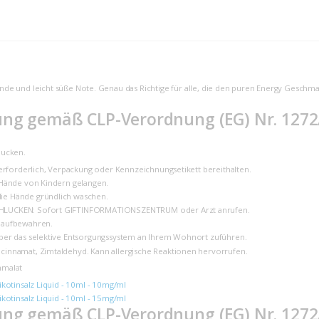
de und leicht süße Note. Genau das Richtige für alle, die den puren Energy Geschma
ng gemäß CLP-Verordnung (EG) Nr. 1272
lucken.
t erforderlich, Verpackung oder Kennzeichnungsetikett bereithalten.
 Hände von Kindern gelangen.
ie Hände gründlich waschen.
HLUCKEN: Sofort GIFTINFORMATIONSZENTRUM oder Arzt anrufen.
 aufbewahren.
über das selektive Entsorgungssystem an Ihrem Wohnort zuführen.
lcinnamat, Zimtaldehyd. Kann allergische Reaktionen hervorrufen.
nmalat
Nikotinsalz Liquid - 10ml - 10mg/ml
Nikotinsalz Liquid - 10ml - 15mg/ml
ng gemäß CLP-Verordnung (EG) Nr. 1272