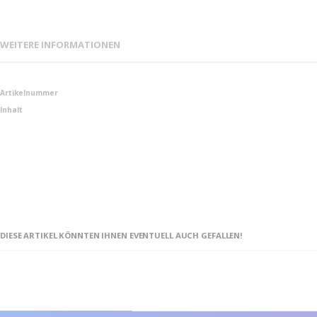
WEITERE INFORMATIONEN
Weitere
Artikelnummer
Informationen
Inhalt
DIESE ARTIKEL KÖNNTEN IHNEN EVENTUELL AUCH GEFALLEN!