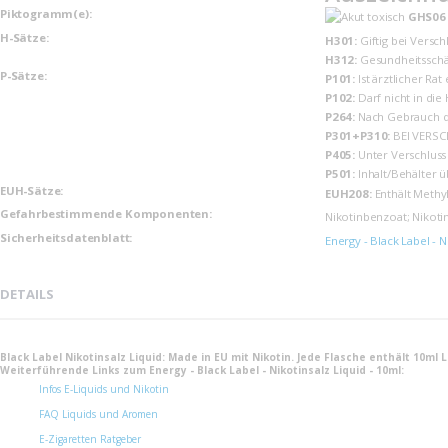
Piktogramm(e):
GHS06
H-Sätze:
H301:
Giftig bei Versch
H312:
Gesundheitsschäd
P-Sätze:
P101:
Ist ärztlicher Ra
P102:
Darf nicht in die
P264:
Nach Gebrauch d
P301+P310:
BEI VERSC
P405:
Unter Verschluss
P501:
Inhalt/Behälter 
EUH-Sätze:
EUH208:
Enthält Methy
Gefahrbestimmende Komponenten:
Nikotinbenzoat; Nikoti
Sicherheits­datenblatt:
Energy - Black Label - 
DETAILS
Black Label Nikotinsalz Liquid: Made in EU mit Nikotin. Jede Flasche enthält 10ml
Weiterführende Links zum Energy - Black Label - Nikotinsalz Liquid - 10ml:
Infos E-Liquids und Nikotin
FAQ Liquids und Aromen
E-Zigaretten Ratgeber