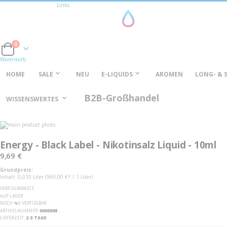
Links
0
Cart
Warenkorb
HOME
SALE
NEU
E-LIQUIDS
AROMEN
LONG- & 
B2B-Großhandel
WISSENSWERTES
Zum
Ende
Zum
der
Anfang
Energy - Black Label - Nikotinsalz Liquid - 10ml
Bildgalerie
der
springen
Bildgalerie
9,69 €
springen
Grundpreis:
Inhalt: 0,010 Liter (969,00 €* / 1 Liter)
VERFÜGBARKEIT:
AUF LAGER
NOCH
%1
VERFÜGBAR
ARTIKELNUMMER
0000098
LIEFERZEIT
2-3 TAGE