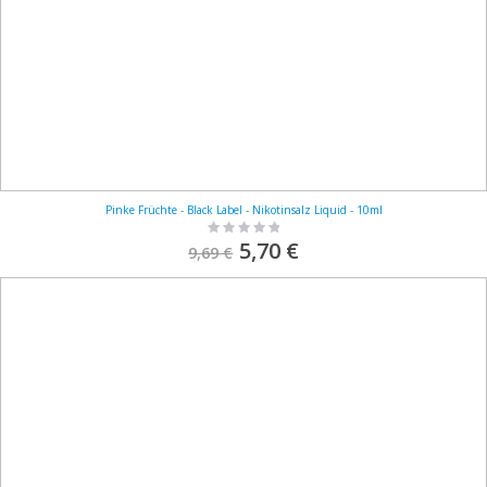
Pinke Früchte - Black Label - Nikotinsalz Liquid - 10ml
Rating:
0%
S
5,70 €
9,69 €
o
n
d
e
r
p
r
e
i
s