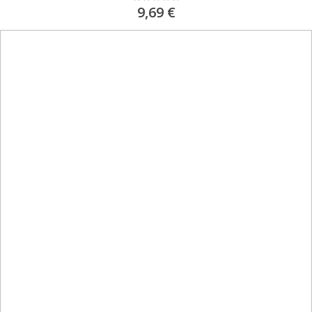
0%
9,69 €