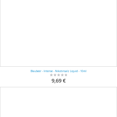
Blaubeer - Intense - Nikotinsalz Liquid - 10ml
Rating:
0%
9,69 €