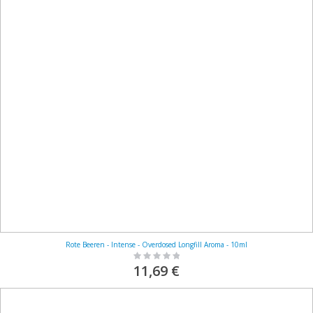
Rote Beeren - Intense - Overdosed Longfill Aroma - 10ml
Rating:
0%
11,69 €