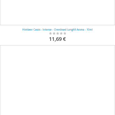
Himbeer Cassis - Intense - Overdosed Longfill Aroma - 10ml
Rating:
0%
11,69 €