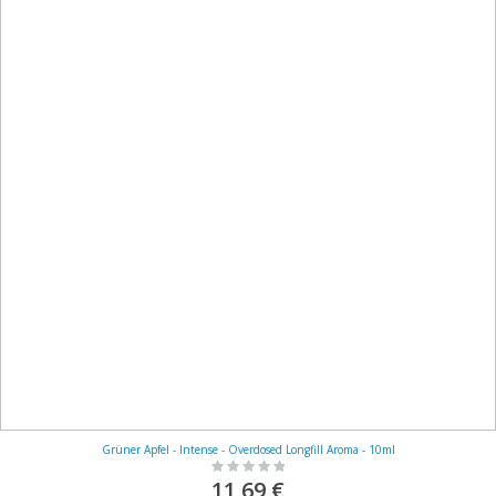
Grüner Apfel - Intense - Overdosed Longfill Aroma - 10ml
Rating:
0%
11,69 €