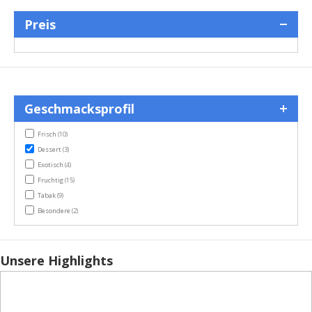
Preis
Geschmacksprofil
items
Frisch
(10)
items
Dessert
(3)
items
Exotisch
(4)
items
Fruchtig
(15)
items
Tabak
(9)
items
Besondere
(2)
Unsere Highlights