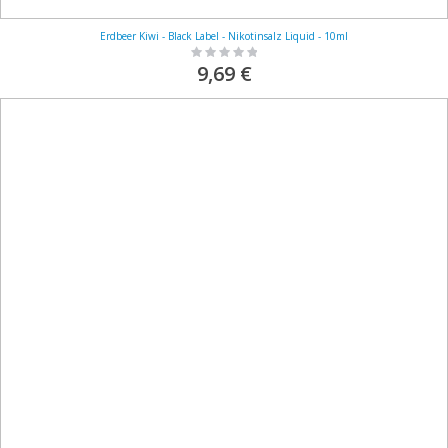
Erdbeer Kiwi - Black Label - Nikotinsalz Liquid - 10ml
Rating:
0%
9,69 €