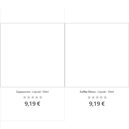
Cappuccino - Liquid - 10ml
Kaffee Mocca - Liquid - 10ml
Rating:
Rating:
0%
0%
9,19 €
9,19 €