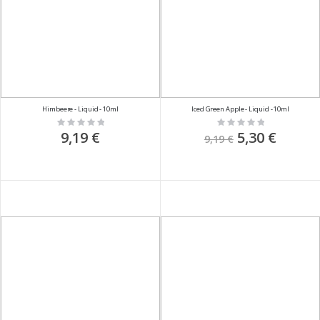
Himbeere - Liquid - 10ml
Iced Green Apple - Liquid - 10ml
Rating:
Rating:
0%
0%
9,19 €
Sonderpreis
5,30 €
9,19 €