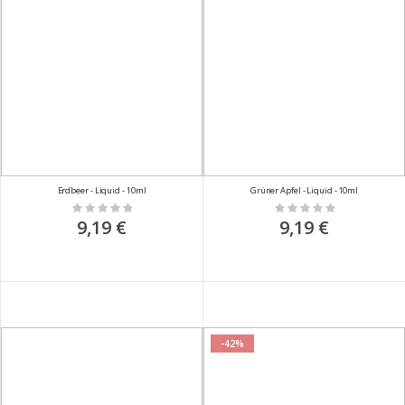
Erdbeer - Liquid - 10ml
Grüner Apfel - Liquid - 10ml
Rating:
Rating:
0%
0%
9,19 €
9,19 €
-42%