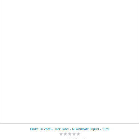
Pinke Früchte - Black Label - Nikotinsalz Liquid - 10ml
Rating:
0%