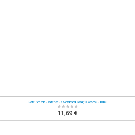
Rote Beeren - Intense - Overdosed Longfill Aroma - 10ml
Rating:
0%
11,69 €