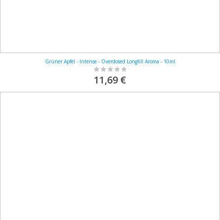
Grüner Apfel - Intense - Overdosed Longfill Aroma - 10ml
Rating:
0%
11,69 €