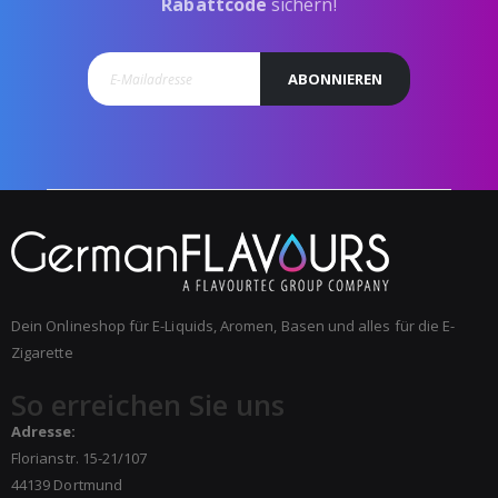
Rabattcode
sichern!
ABONNIEREN
Dein Onlineshop für E-Liquids, Aromen, Basen und alles für die E-
Zigarette
So erreichen Sie uns
Adresse:
Florianstr. 15-21/107
44139 Dortmund