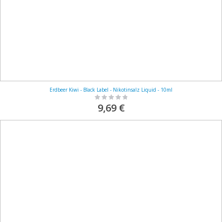
Erdbeer Kiwi - Black Label - Nikotinsalz Liquid - 10ml
Rating:
0%
9,69 €