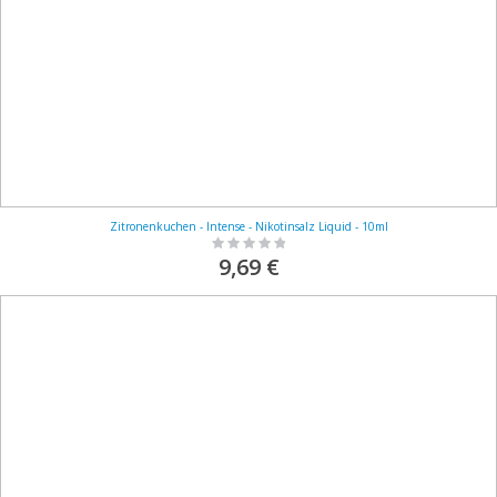
Zitronenkuchen - Intense - Nikotinsalz Liquid - 10ml
Rating:
0%
9,69 €