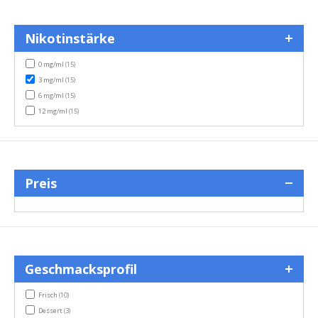
Nikotinstärke
items
0 mg/ml
(15)
items
3 mg/ml
(15)
items
6 mg/ml
(15)
items
12 mg/ml
(15)
Preis
Geschmacksprofil
items
Frisch
(10)
items
Dessert
(3)