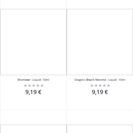
Brombeer - Liquid - 10ml
Dragons Breath Menthol - Liquid - 10ml
Rating:
Rating:
0%
0%
9,19 €
9,19 €