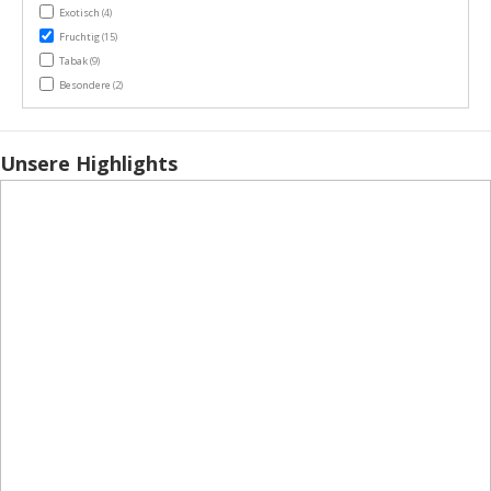
items
Exotisch
(4)
items
Fruchtig
(15)
items
Tabak
(9)
items
Besondere
(2)
Unsere Highlights