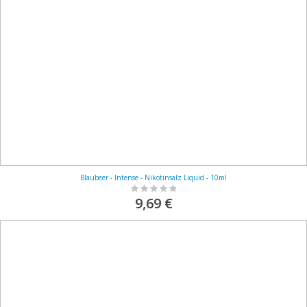
Blaubeer - Intense - Nikotinsalz Liquid - 10ml
Rating:
0%
9,69 €