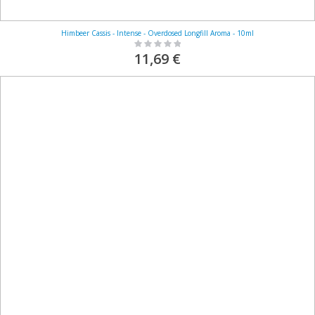
Himbeer Cassis - Intense - Overdosed Longfill Aroma - 10ml
Rating:
0%
11,69 €