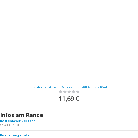
Blaubeer - Intense - Overdosed Longfill Aroma - 10ml
Rating:
0%
11,69 €
Infos am Rande
Kostenloser Versand
ab 40 € in DE
Knaller Angebote