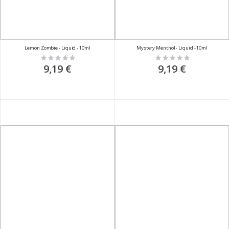
Lemon Zombie - Liquid - 10ml
Mystery Menthol - Liquid - 10ml
Rating:
Rating:
0%
0%
9,19 €
9,19 €