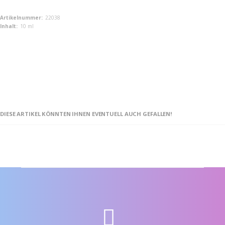
Weitere
22038
Informationen
10 ml
DIESE ARTIKEL KÖNNTEN IHNEN EVENTUELL AUCH GEFALLEN!