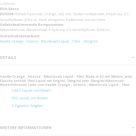
zuführen.
EUH-Sätze:
EUH208:
Enthält Piperonal, Orange, süß, ext., Sackarosoktaacetat, 4-hydroxy-2,5-
dimethylfuran-2(3h)-on. Kann allergische Reaktionen hervorrufen.
Gefahrbestimmende Komponenten:
Nikotinbenzoat; Nikotinmalat; 4-hydroxy-2,5-dimethylfuran-2(3h)-on
Sicherheits­datenblatt:
Vanille Orange - Intense - Nikotinsalz Liquid - 10ml - 20mg/ml
DETAILS
Vanille Orange - Intense - Nikotinsalz Liquid - 10ml: Made in EU mit Nikotin. Jede
Flasche enthält 10ml Liquid mit 5mg/ml, 10mg/ml oder 20mg/ml Nikotinsalz.
Weiterführende Links zum Vanille Orange - Intense - Nikotinsalz Liquid - 10ml:
Infos E-Liquids und Nikotin
FAQ Liquids und Aromen
E-Zigaretten Ratgeber
WEITERE INFORMATIONEN