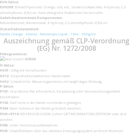
EUH-Sätze:
EUH208:
Enthält Piperonal, Orange, süß, ext., Sackarosoktaacetat, 4-hydroxy-2,5-
dimethylfuran-2(3h)-on. Kann allergische Reaktionen hervorrufen.
Gefahrbestimmende Komponenten:
Nikotinbenzoat; Nikotinmalat; 4-hydroxy-2,5-dimethylfuran-2(3h)-on
Sicherheits­datenblatt:
Vanille Orange - Intense - Nikotinsalz Liquid - 10ml - 10mg/ml
Auszeichnung gemäß CLP-Verordnung
(EG) Nr. 1272/2008
Piktogramm(e):
GHS06
H-Sätze:
H301:
Giftig bei Verschlucken.
H312:
Gesundheitsschädlich bei Hautkontakt.
H412:
Schädlich für Wasserorganismen, mit langfristiger Wirkung.
P-Sätze:
P101:
Ist ärztlicher Rat erforderlich, Verpackung oder Kennzeichnungsetikett
bereithalten.
P102:
Darf nicht in die Hände von Kindern gelangen.
P264:
Nach Gebrauch die Hände gründlich waschen.
P301+P310:
BEI VERSCHLUCKEN: Sofort GIFTINFORMATIONSZENTRUM oder Arzt
anrufen.
P405:
Unter Verschluss aufbewahren.
P501:
Inhalt/Behälter über das selektive Entsorgungssystem an Ihrem Wohnort