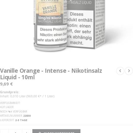
Zum
Anfang
Vanille Orange - Intense - Nikotinsalz
der
Liquid - 10ml
Bildgalerie
springen
9,69 €
Grundpreis:
Inhalt: 0,010 Liter (969,00 €* / 1 Liter)
VERFÜGBARKEIT:
AUF LAGER
NOCH
%1
VERFÜGBAR
ARTIKELNUMMER
22038
LIEFERZEIT
2-3 TAGE