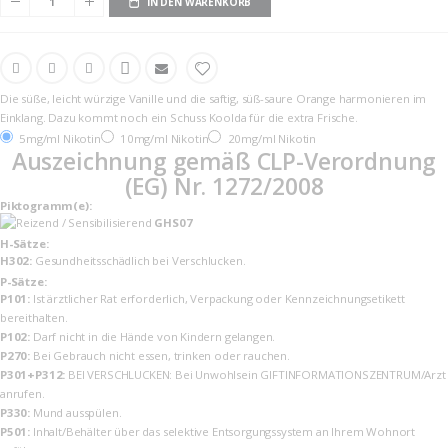
IN DEN WARENKORB
Die süße, leicht würzige Vanille und die saftig, süß-saure Orange harmonieren im
Einklang. Dazu kommt noch ein Schuss Koolda für die extra Frische.
5mg/ml Nikotin
10mg/ml Nikotin
20mg/ml Nikotin
Auszeichnung gemäß CLP-Verordnung
(EG) Nr. 1272/2008
Piktogramm(e):
GHS07
H-Sätze:
H302:
Gesundheitsschädlich bei Verschlucken.
P-Sätze:
P101:
Ist ärztlicher Rat erforderlich, Verpackung oder Kennzeichnungsetikett
bereithalten.
P102:
Darf nicht in die Hände von Kindern gelangen.
P270:
Bei Gebrauch nicht essen, trinken oder rauchen.
P301+P312:
BEI VERSCHLUCKEN: Bei Unwohlsein GIFTINFORMATIONSZENTRUM/Arzt
anrufen.
P330:
Mund ausspülen.
P501:
Inhalt/Behälter über das selektive Entsorgungssystem an Ihrem Wohnort