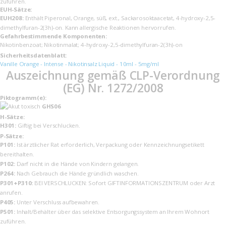
zuführen.
EUH-Sätze:
EUH208:
Enthält Piperonal, Orange, süß, ext., Sackarosoktaacetat, 4-hydroxy-2,5-
dimethylfuran-2(3h)-on. Kann allergische Reaktionen hervorrufen.
Gefahrbestimmende Komponenten:
Nikotinbenzoat; Nikotinmalat; 4-hydroxy-2,5-dimethylfuran-2(3h)-on
Sicherheits­datenblatt:
Vanille Orange - Intense - Nikotinsalz Liquid - 10ml - 5mg/ml
Auszeichnung gemäß CLP-Verordnung
(EG) Nr. 1272/2008
Piktogramm(e):
GHS06
H-Sätze:
H301:
Giftig bei Verschlucken.
P-Sätze:
P101:
Ist ärztlicher Rat erforderlich, Verpackung oder Kennzeichnungsetikett
bereithalten.
P102:
Darf nicht in die Hände von Kindern gelangen.
P264:
Nach Gebrauch die Hände gründlich waschen.
P301+P310:
BEI VERSCHLUCKEN: Sofort GIFTINFORMATIONSZENTRUM oder Arzt
anrufen.
P405:
Unter Verschluss aufbewahren.
P501:
Inhalt/Behälter über das selektive Entsorgungssystem an Ihrem Wohnort
zuführen.