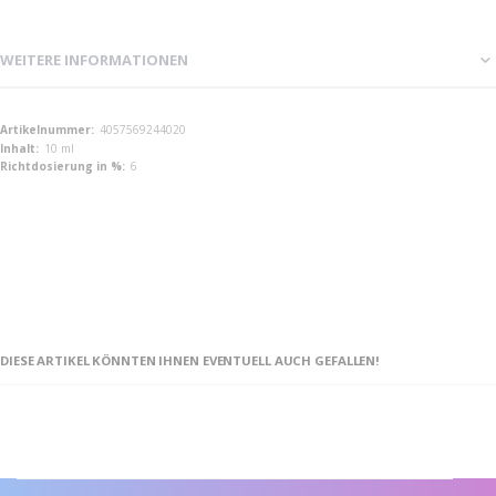
WEITERE INFORMATIONEN
Weitere
4057569244020
Informationen
10 ml
6
DIESE ARTIKEL KÖNNTEN IHNEN EVENTUELL AUCH GEFALLEN!