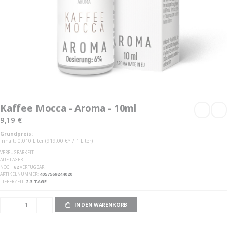
Zum
Anfang
Kaffee Mocca - Aroma - 10ml
der
Bildgalerie
9,19 €
springen
Grundpreis:
Inhalt: 0,010 Liter (919,00 €* / 1 Liter)
VERFÜGBARKEIT:
AUF LAGER
NOCH
62
VERFÜGBAR
ARTIKELNUMMER
4057569244020
LIEFERZEIT
2-3 TAGE
IN DEN WARENKORB