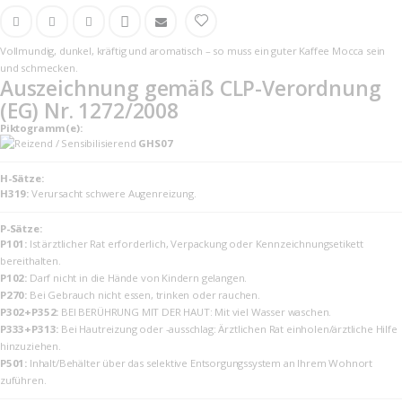
Vollmundig, dunkel, kräftig und aromatisch – so muss ein guter Kaffee Mocca sein
und schmecken.
Auszeichnung gemäß CLP-Verordnung
(EG) Nr. 1272/2008
Piktogramm(e):
GHS07
H-Sätze:
H319:
Verursacht schwere Augenreizung.
P-Sätze:
P101:
Ist ärztlicher Rat erforderlich, Verpackung oder Kennzeichnungsetikett
bereithalten.
P102:
Darf nicht in die Hände von Kindern gelangen.
P270:
Bei Gebrauch nicht essen, trinken oder rauchen.
P302+P352:
BEI BERÜHRUNG MIT DER HAUT: Mit viel Wasser waschen.
P333+P313:
Bei Hautreizung oder -ausschlag: Ärztlichen Rat einholen/ärztliche Hilfe
hinzuziehen.
P501:
Inhalt/Behälter über das selektive Entsorgungssystem an Ihrem Wohnort
zuführen.