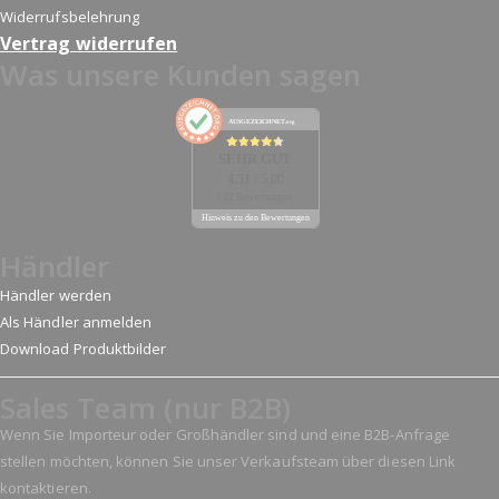
Widerrufsbelehrung
Vertrag widerrufen
Was unsere Kunden sagen
AUSGEZEICHNET
.org
SEHR GUT
4.51
/ 5.00
632 Bewertungen
Hinweis zu den Bewertungen
Händler
Händler werden
Als Händler anmelden
Download Produktbilder
Sales Team (nur B2B)
Wenn Sie Importeur oder Großhändler sind und eine B2B-Anfrage
stellen möchten, können Sie unser Verkaufsteam über diesen Link
kontaktieren.