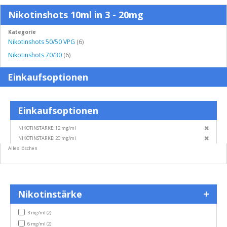
Nikotinshots 10ml in 3 - 20mg
Kategorie
Nikotinshots 50/50 VPG
(6)
Nikotinshots 70/30
(6)
Einkaufsoptionen
Einkaufsoptionen
Diesen
NIKOTINSTÄRKE
12 mg/ml
Artikel
Diesen
NIKOTINSTÄRKE
20 mg/ml
entfern
Artikel
Alles löschen
entfern
Nikotinstärke
items
3 mg/ml
(2)
items
6 mg/ml
(2)