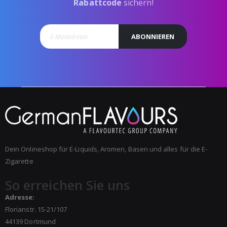
Rabattcode
sichern!
ABONNIEREN
Dein Onlineshop für E-Liquids, Aromen, Basen und alles für die E-
Zigarette
So erreichen Sie uns
Adresse:
Florianstr. 15-21/107
44139 Dortmund