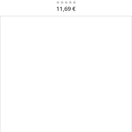
Rating:
0%
11,69 €