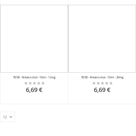
70/30 - Nikotinshot - 10ml - 12mg
70/30 - Nikotinshot - 10ml - 20mg
Rating:
Rating:
0%
0%
6,69 €
6,69 €