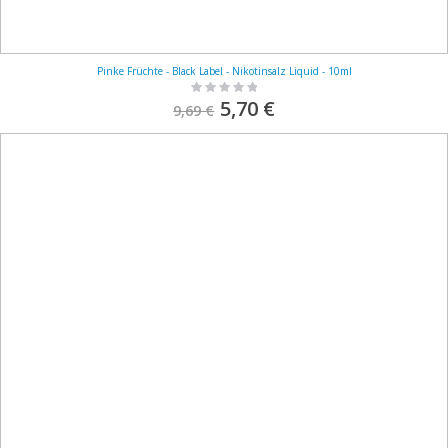
Pinke Früchte - Black Label - Nikotinsalz Liquid - 10ml
Rating:
0%
S
5,70 €
9,69 €
o
n
d
e
r
p
r
e
i
s