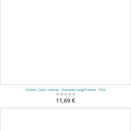
Himbeer Cassis - Intense - Overdosed Longfill Aroma - 10ml
Rating:
0%
11,69 €