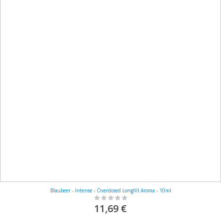
Blaubeer - Intense - Overdosed Longfill Aroma - 10ml
Rating:
0%
11,69 €