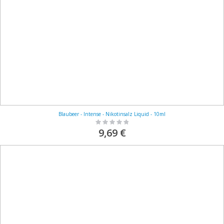
Blaubeer - Intense - Nikotinsalz Liquid - 10ml
Rating:
0%
9,69 €