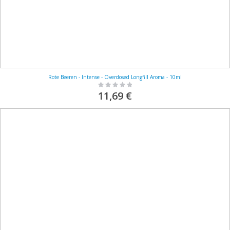
Rote Beeren - Intense - Overdosed Longfill Aroma - 10ml
Rating:
0%
11,69 €