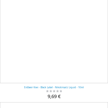
Erdbeer Kiwi - Black Label - Nikotinsalz Liquid - 10ml
Rating:
0%
9,69 €