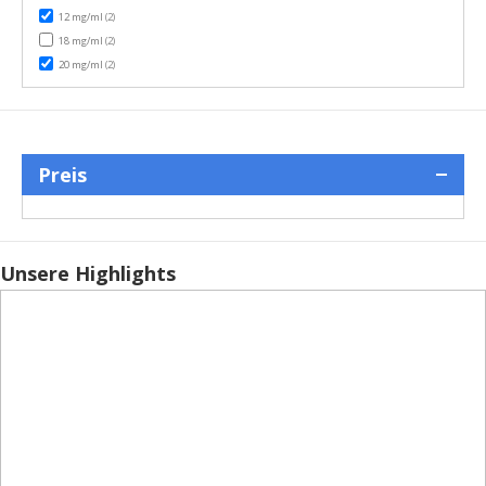
items
12 mg/ml
(2)
items
18 mg/ml
(2)
items
20 mg/ml
(2)
Preis
Unsere Highlights