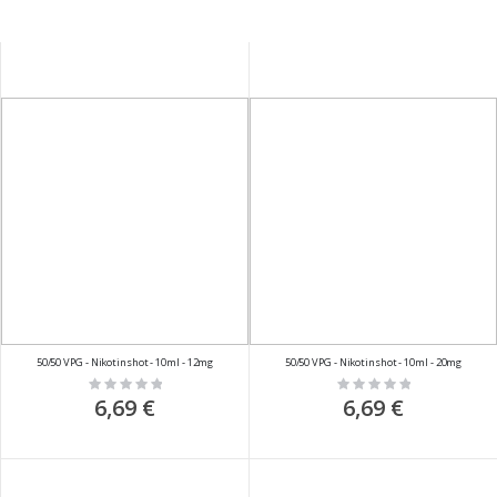
50/50 VPG - Nikotinshot - 10ml - 12mg
50/50 VPG - Nikotinshot - 10ml - 20mg
Rating:
Rating:
0%
0%
6,69 €
6,69 €