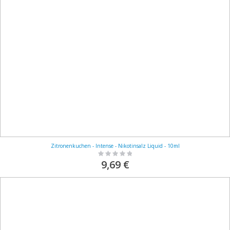
Zitronenkuchen - Intense - Nikotinsalz Liquid - 10ml
Rating:
0%
9,69 €