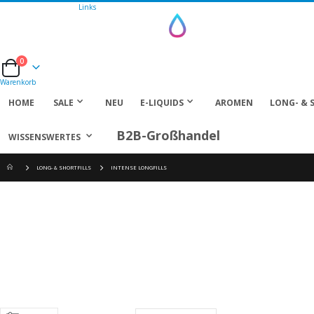
Links
0
Cart
Warenkorb
HOME
SALE
NEU
E-LIQUIDS
AROMEN
LONG- & 
B2B-Großhandel
WISSENSWERTES
LONG- & SHORTFILLS
INTENSE LONGFILLS