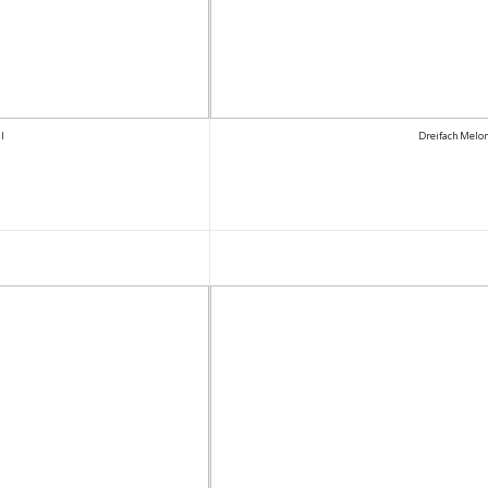
l
Dreifach Melon