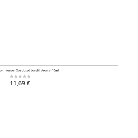
 - Intense - Overdosed Longfill Aroma - 10ml
Rating:
0%
11,69 €