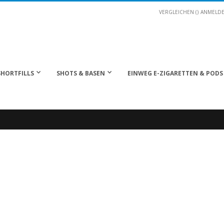
VERGLEICHEN (
)
ANMELD
SHORTFILLS
SHOTS & BASEN
EINWEG E-ZIGARETTEN & PODS