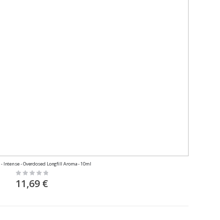
h - Intense - Overdosed Longfill Aroma - 10ml
Rating:
0%
11,69 €