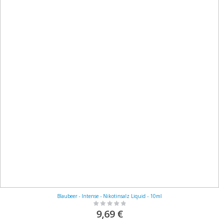
Blaubeer - Intense - Nikotinsalz Liquid - 10ml
Rating:
0%
9,69 €