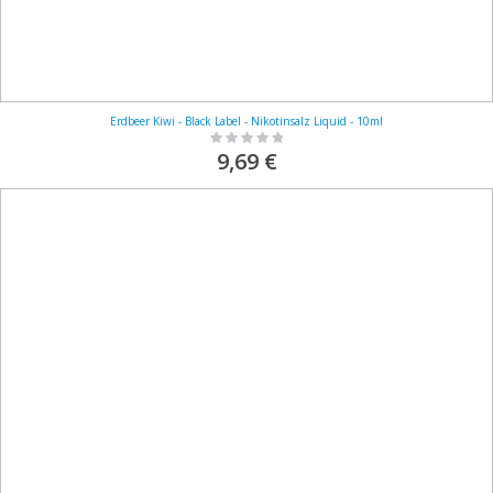
Erdbeer Kiwi - Black Label - Nikotinsalz Liquid - 10ml
Rating:
0%
9,69 €