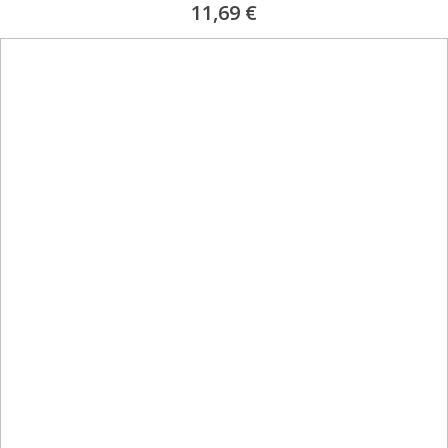
0%
11,69 €