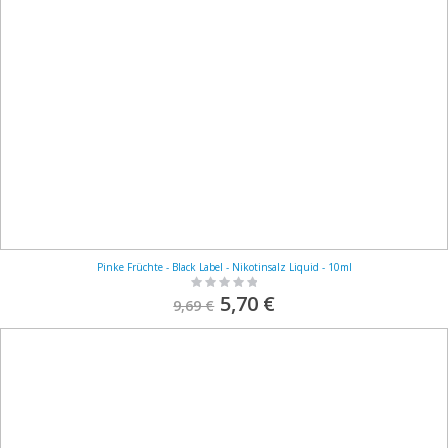
Pinke Früchte - Black Label - Nikotinsalz Liquid - 10ml
Rating:
0%
S
5,70 €
9,69 €
o
n
d
e
r
p
r
e
i
s