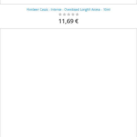
Himbeer Cassis - Intense - Overdosed Longfill Aroma - 10ml
Rating:
0%
11,69 €