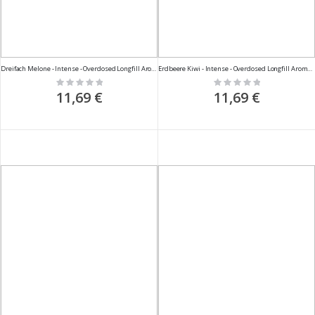
Dreifach Melone - Intense - Overdosed Longfill Aroma - 10ml
Erdbeere Kiwi - Intense - Overdosed Longfill Aroma - 10ml
Rating:
Rating:
0%
0%
11,69 €
11,69 €