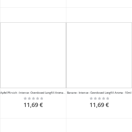
Apfel Pfirsich - Intense - Overdosed Longfill Aroma - 10ml
Banane - Intense - Overdosed Longfill Aroma - 10ml
Rating:
Rating:
0%
0%
11,69 €
11,69 €