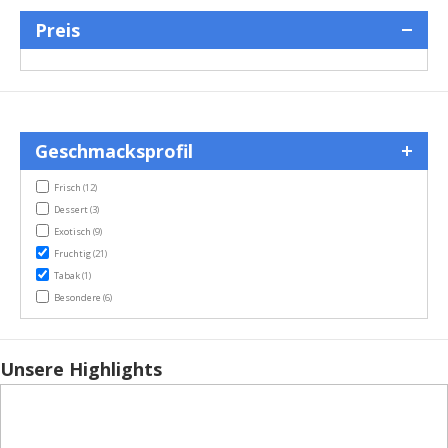
Preis
Geschmacksprofil
items
Frisch
(12)
items
Dessert
(3)
items
Exotisch
(9)
items
Fruchtig
(21)
item
Tabak
(1)
items
Besondere
(6)
Unsere Highlights