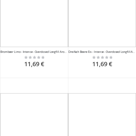
Brombeer Limo - Intense - Overdosed Longfill Aroma - 10ml
Dreifach Beere Eis - Intense - Overdosed Longfill Aroma - 10ml
Rating:
Rating:
0%
0%
11,69 €
11,69 €