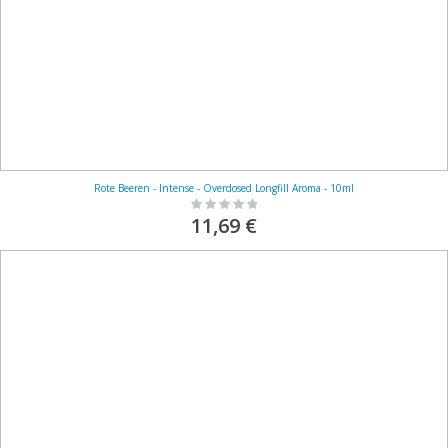
Rote Beeren - Intense - Overdosed Longfill Aroma - 10ml
Rating:
0%
11,69 €