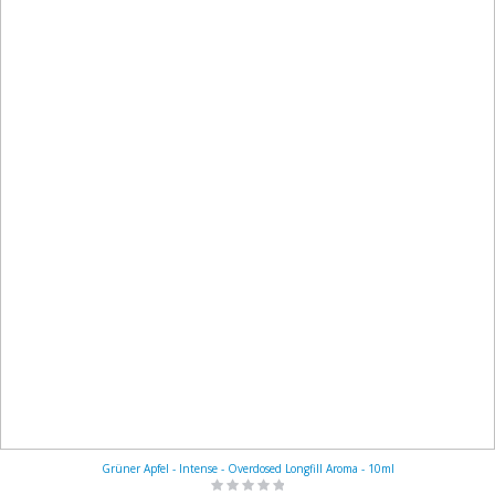
Grüner Apfel - Intense - Overdosed Longfill Aroma - 10ml
Rating: