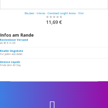
Blaubeer - Intense - Overdosed Longfill Aroma - 10ml
Rating:
0%
11,69 €
Infos am Rande
Kostenloser Versand
ab 40 € in DE
Knaller Angebote
Für jeden was dabei
Intense Liquids
Finde dein All Day