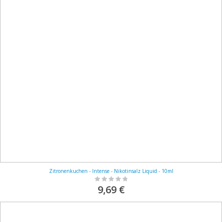
Zitronenkuchen - Intense - Nikotinsalz Liquid - 10ml
Rating:
0%
9,69 €