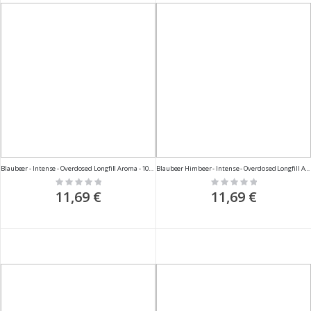
Blaubeer - Intense - Overdosed Longfill Aroma - 10ml
Blaubeer Himbeer - Intense - Overdosed Longfill Aroma - 10ml
Rating:
Rating:
0%
0%
11,69 €
11,69 €