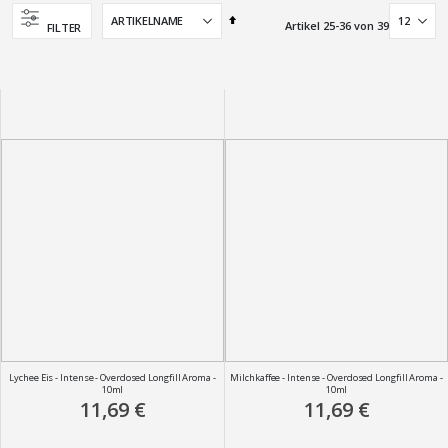
Absteigend
Artikel
25
-
36
von
39
FILTER
sortieren
Lychee Eis - Intense - Overdosed Longfill Aroma -
Milchkaffee - Intense - Overdosed Longfill Aroma -
10ml
10ml
11,69 €
11,69 €