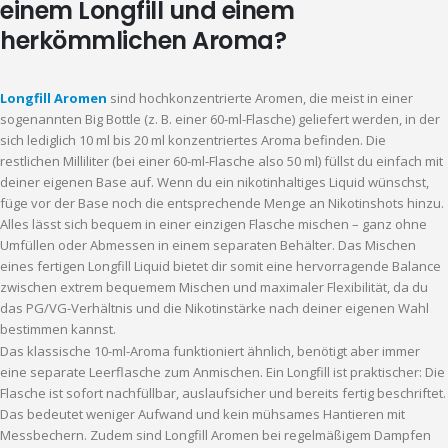
einem Longfill und einem
herkömmlichen Aroma?
Longfill Aromen
sind hochkonzentrierte Aromen, die meist in einer
sogenannten Big Bottle (z. B. einer 60-ml-Flasche) geliefert werden, in der
sich lediglich 10 ml bis 20 ml konzentriertes Aroma befinden. Die
restlichen Milliliter (bei einer 60-ml-Flasche also 50 ml) füllst du einfach mit
deiner eigenen Base auf. Wenn du ein nikotinhaltiges Liquid wünschst,
füge vor der Base noch die entsprechende Menge an Nikotinshots hinzu.
Alles lässt sich bequem in einer einzigen Flasche mischen – ganz ohne
Umfüllen oder Abmessen in einem separaten Behälter. Das Mischen
eines fertigen Longfill Liquid bietet dir somit eine hervorragende Balance
zwischen extrem bequemem Mischen und maximaler Flexibilität, da du
das PG/VG-Verhältnis und die Nikotinstärke nach deiner eigenen Wahl
bestimmen kannst.
Das klassische 10-ml-Aroma funktioniert ähnlich, benötigt aber immer
eine separate Leerflasche zum Anmischen. Ein Longfill ist praktischer: Die
Flasche ist sofort nachfüllbar, auslaufsicher und bereits fertig beschriftet.
Das bedeutet weniger Aufwand und kein mühsames Hantieren mit
Messbechern. Zudem sind Longfill Aromen bei regelmäßigem Dampfen