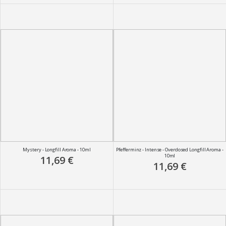
Mystery - Longfill Aroma - 10ml
Pfefferminz - Intense - Overdosed Longfill Aroma -
10ml
11,69 €
11,69 €