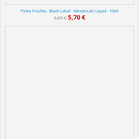
Pinke Früchte - Black Label - Nikotinsalz Liquid - 10ml
S
5,70 €
9,69 €
o
n
d
e
r
p
r
e
i
s