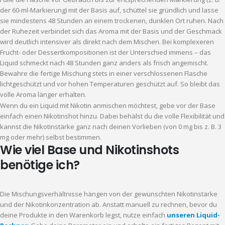
der 60-ml-Markierung) mit der Basis auf, schüttel sie gründlich und lasse
sie mindestens 48 Stunden an einem trockenen, dunklen Ort ruhen. Nach
der Ruhezeit verbindet sich das Aroma mit der Basis und der Geschmack
wird deutlich intensiver als direkt nach dem Mischen. Bei komplexeren
Frucht- oder Dessertkompositionen ist der Unterschied immens – das
Liquid schmeckt nach 48 Stunden ganz anders als frisch angemischt.
Bewahre die fertige Mischung stets in einer verschlossenen Flasche
lichtgeschützt und vor hohen Temperaturen geschützt auf. So bleibt das
volle Aroma länger erhalten.
Wenn du ein Liquid mit Nikotin anmischen möchtest, gebe vor der Base
einfach einen Nikotinshot hinzu. Dabei behälst du die volle Flexibilität und
kannst die Nikotinstärke ganz nach deinen Vorlieben (von 0 mg bis z. B. 3
mg oder mehr) selbst bestimmen.
Wie viel Base und Nikotinshots
benötige ich?
Die Mischungsverhältnisse hängen von der gewünschten Nikotinstärke
und der Nikotinkonzentration ab. Anstatt manuell zu rechnen, bevor du
deine Produkte in den Warenkorb legst, nutze einfach
unseren Liquid-