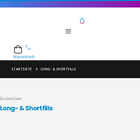
Links
Navigation
umschalten
0
Cart
Warenkorb
STARTSEITE
LONG- & SHORTFILLS
Long- & Shortfills