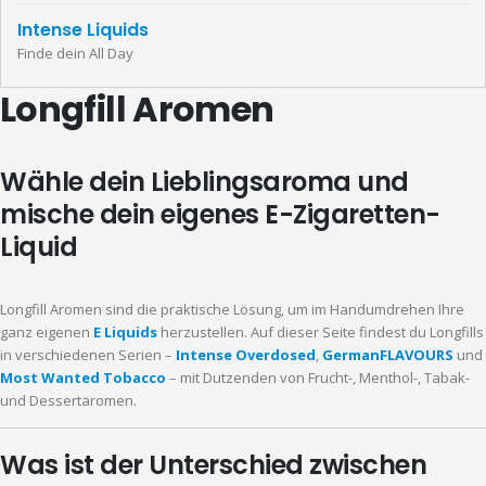
Intense Liquids
Finde dein All Day
Longfill Aromen
Wähle dein Lieblingsaroma und
mische dein eigenes E-Zigaretten-
Liquid
Longfill Aromen sind die praktische Lösung, um im Handumdrehen Ihre
ganz eigenen
E Liquids
herzustellen. Auf dieser Seite findest du Longfills
in verschiedenen Serien –
Intense Overdosed
,
GermanFLAVOURS
und
Most Wanted Tobacco
– mit Dutzenden von Frucht-, Menthol-, Tabak-
und Dessertaromen.
Was ist der Unterschied zwischen