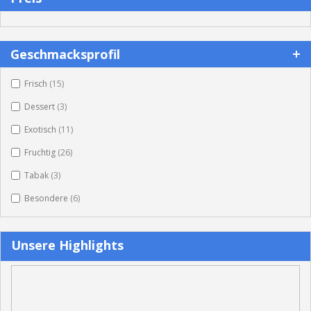
Geschmacksprofil
items
Frisch
(15)
items
Dessert
(3)
items
Exotisch
(11)
items
Fruchtig
(26)
items
Tabak
(3)
items
Besondere
(6)
Unsere Highlights