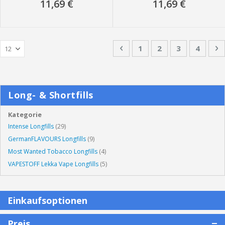
11,69 €
11,69 €
Seite
Seite
Zurück
Seite
Seite
Sie lesen ger
Seite
S
W
1
2
3
4
Long- & Shortfills
Kategorie
Intense Longfills
(29)
GermanFLAVOURS Longfills
(9)
Most Wanted Tobacco Longfills
(4)
VAPESTOFF Lekka Vape Longfills
(5)
Einkaufsoptionen
Preis