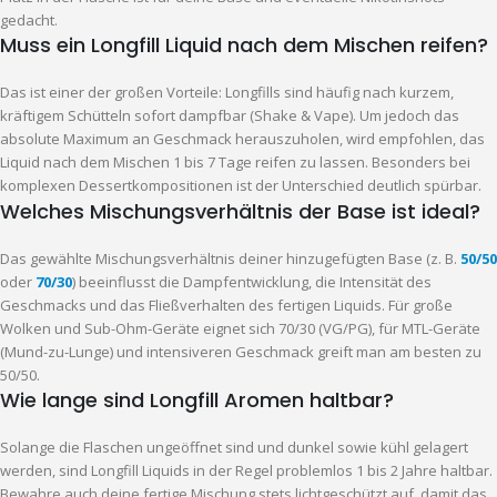
gedacht.
Muss ein Longfill Liquid nach dem Mischen reifen?
Das ist einer der großen Vorteile: Longfills sind häufig nach kurzem,
kräftigem Schütteln sofort dampfbar (Shake & Vape). Um jedoch das
absolute Maximum an Geschmack herauszuholen, wird empfohlen, das
Liquid nach dem Mischen 1 bis 7 Tage reifen zu lassen. Besonders bei
komplexen Dessertkompositionen ist der Unterschied deutlich spürbar.
Welches Mischungsverhältnis der Base ist ideal?
Das gewählte Mischungsverhältnis deiner hinzugefügten Base (z. B.
50/50
oder
70/30
) beeinflusst die Dampfentwicklung, die Intensität des
Geschmacks und das Fließverhalten des fertigen Liquids. Für große
Wolken und Sub-Ohm-Geräte eignet sich 70/30 (VG/PG), für MTL-Geräte
(Mund-zu-Lunge) und intensiveren Geschmack greift man am besten zu
50/50.
Wie lange sind Longfill Aromen haltbar?
Solange die Flaschen ungeöffnet sind und dunkel sowie kühl gelagert
werden, sind Longfill Liquids in der Regel problemlos 1 bis 2 Jahre haltbar.
Bewahre auch deine fertige Mischung stets lichtgeschützt auf, damit das