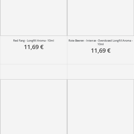
Red Fang - Longfill Aroma - 10ml
Rote Beeren - Intense - Overdosed Longfill Aroma -
10ml
11,69 €
11,69 €