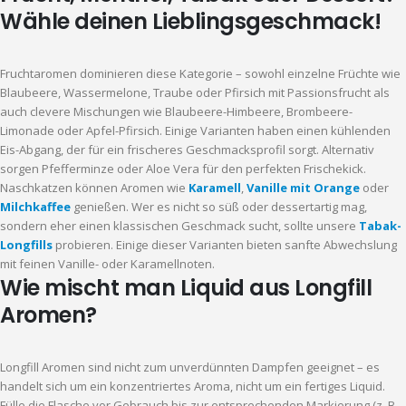
Wähle deinen Lieblingsgeschmack!
Fruchtaromen dominieren diese Kategorie – sowohl einzelne Früchte wie
Blaubeere, Wassermelone, Traube oder Pfirsich mit Passionsfrucht als
auch clevere Mischungen wie Blaubeere-Himbeere, Brombeere-
Limonade oder Apfel-Pfirsich. Einige Varianten haben einen kühlenden
Eis-Abgang, der für ein frischeres Geschmacksprofil sorgt. Alternativ
sorgen Pfefferminze oder Aloe Vera für den perfekten Frischekick.
Naschkatzen können Aromen wie
Karamell
,
Vanille mit Orange
oder
Milchkaffee
genießen. Wer es nicht so süß oder dessertartig mag,
sondern eher einen klassischen Geschmack sucht, sollte unsere
Tabak-
Longfills
probieren. Einige dieser Varianten bieten sanfte Abwechslung
mit feinen Vanille- oder Karamellnoten.
Wie mischt man Liquid aus Longfill
Aromen?
Longfill Aromen sind nicht zum unverdünnten Dampfen geeignet – es
handelt sich um ein konzentriertes Aroma, nicht um ein fertiges Liquid.
Fülle die Flasche vor Gebrauch bis zur entsprechenden Markierung (z. B.