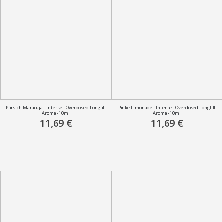
Pfirsich Maracuja - Intense - Overdosed Longfill
Pinke Limonade - Intense - Overdosed Longfill
Aroma - 10ml
Aroma - 10ml
11,69 €
11,69 €