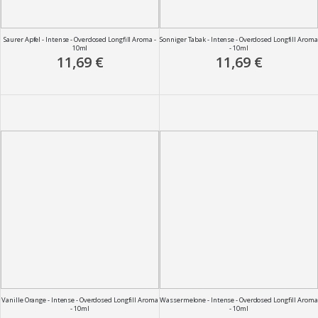
Saurer Apfel - Intense - Overdosed Longfill Aroma -
Sonniger Tabak - Intense - Overdosed Longfill Aroma
10ml
- 10ml
11,69 €
11,69 €
Vanille Orange - Intense - Overdosed Longfill Aroma
Wassermelone - Intense - Overdosed Longfill Aroma
- 10ml
- 10ml