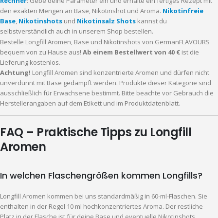
Rechner
: Gebe deine Parameter ein und erhalte ein fertiges Rezept mit
den exakten Mengen an Base, Nikotinshot und Aroma.
Nikotinfreie
Base
,
Nikotinshots
und
Nikotinsalz Shots
kannst du
selbstverständlich auch in unserem Shop bestellen.
Bestelle Longfill Aromen, Base und Nikotinshots von GermanFLAVOURS
bequem von zu Hause aus!
Ab einem Bestellwert von 40 €
ist die
Lieferung kostenlos.
Achtung!
Longfill Aromen sind konzentrierte Aromen und dürfen nicht
unverdünnt mit Base gedampft werden. Produkte dieser Kategorie sind
ausschließlich für Erwachsene bestimmt. Bitte beachte vor Gebrauch die
Herstellerangaben auf dem Etikett und im Produktdatenblatt.
FAQ – Praktische Tipps zu Longfill
Aromen
In welchen Flaschengrößen kommen Longfills?
Longfill Aromen kommen bei uns standardmäßig in 60-ml-Flaschen. Sie
enthalten in der Regel 10 ml hochkonzentriertes Aroma. Der restliche
Platz in der Flasche ist für deine Base und eventuelle Nikotinshots