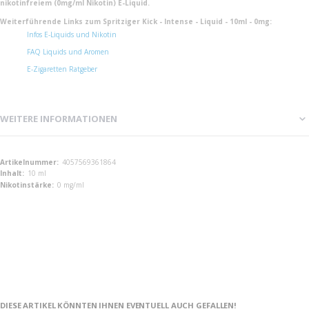
nikotinfreiem (0mg/ml Nikotin) E-Liquid.
Weiterführende Links zum Spritziger Kick - Intense - Liquid - 10ml - 0mg:
Infos E-Liquids und Nikotin
FAQ Liquids und Aromen
E-Zigaretten Ratgeber
WEITERE INFORMATIONEN
Weitere
4057569361864
Informationen
10 ml
0 mg/ml
DIESE ARTIKEL KÖNNTEN IHNEN EVENTUELL AUCH GEFALLEN!