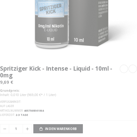
Zum
Anfang
Spritziger Kick - Intense - Liquid - 10ml -
der
0mg
Bildgalerie
springen
9,69 €
Grundpreis:
Inhalt: 0,010 Liter (969,00 €* / 1 Liter)
VERFÜGBARKEIT:
AUF LAGER
ARTIKELNUMMER
4057569361864
LIEFERZEIT
2-3 TAGE
IN DEN WARENKORB