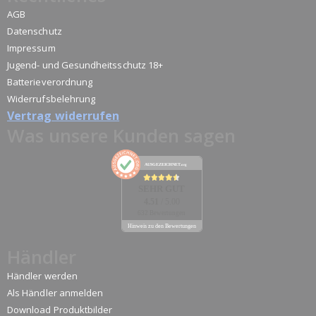
AGB
Datenschutz
Impressum
Jugend- und Gesundheitsschutz 18+
Batterieverordnung
Widerrufsbelehrung
Vertrag widerrufen
Was unsere Kunden sagen
AUSGEZEICHNET
.org
SEHR GUT
4.51
/ 5.00
632 Bewertungen
Hinweis zu den Bewertungen
Händler
Händler werden
Als Händler anmelden
Download Produktbilder