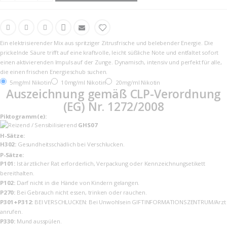
Ein elektrisierender Mix aus spritziger Zitrusfrische und belebender Energie. Die
prickelnde Säure trifft auf eine kraftvolle, leicht süßliche Note und entfaltet sofort
einen aktivierenden Impuls auf der Zunge. Dynamisch, intensiv und perfekt für alle,
die einen frischen Energieschub suchen.
5mg/ml Nikotin
10mg/ml Nikotin
20mg/ml Nikotin
Auszeichnung gemäß CLP-Verordnung
(EG) Nr. 1272/2008
Piktogramm(e):
GHS07
H-Sätze:
H302:
Gesundheitsschädlich bei Verschlucken.
P-Sätze:
P101:
Ist ärztlicher Rat erforderlich, Verpackung oder Kennzeichnungsetikett
bereithalten.
P102:
Darf nicht in die Hände von Kindern gelangen.
P270:
Bei Gebrauch nicht essen, trinken oder rauchen.
P301+P312:
BEI VERSCHLUCKEN: Bei Unwohlsein GIFTINFORMATIONSZENTRUM/Arzt
anrufen.
P330:
Mund ausspülen.