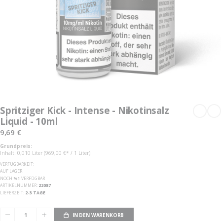
Zum
Anfang
Spritziger Kick - Intense - Nikotinsalz
der
Liquid - 10ml
Bildgalerie
springen
9,69 €
Grundpreis:
Inhalt: 0,010 Liter (969,00 €* / 1 Liter)
VERFÜGBARKEIT:
AUF LAGER
NOCH
%1
VERFÜGBAR
ARTIKELNUMMER
22087
LIEFERZEIT
2-3 TAGE
IN DEN WARENKORB