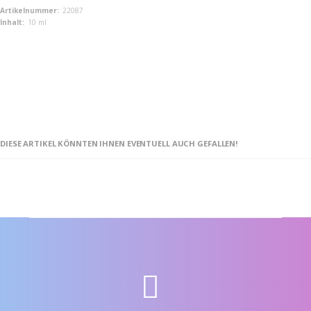
Weitere
22087
Informationen
10 ml
DIESE ARTIKEL KÖNNTEN IHNEN EVENTUELL AUCH GEFALLEN!