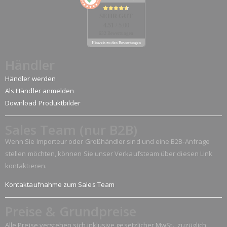
SEHR GUT
4.51
/ 5.00
632 Bewertungen
Hinweis zu den Bewertungen
Händler
Händler werden
Als Händler anmelden
Download Produktbilder
Sales Team (nur B2B)
Wenn Sie Importeur oder Großhändler sind und eine B2B-Anfrage
stellen möchten, können Sie unser Verkaufsteam über diesen Link
kontaktieren.
Kontaktaufnahme zum Sales Team
Preise & Grundpreise
Alle Preise verstehen sich inklusive gesetzlicher MwSt., zuzüglich