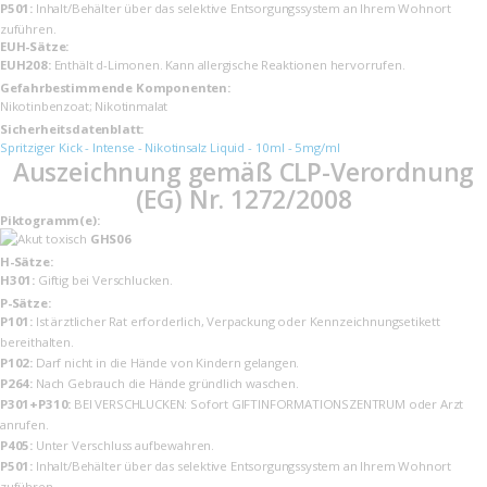
P501:
Inhalt/Behälter über das selektive Entsorgungssystem an Ihrem Wohnort
zuführen.
EUH-Sätze:
EUH208:
Enthält d-Limonen. Kann allergische Reaktionen hervorrufen.
Gefahrbestimmende Komponenten:
Nikotinbenzoat; Nikotinmalat
Sicherheits­datenblatt:
Spritziger Kick - Intense - Nikotinsalz Liquid - 10ml - 5mg/ml
Auszeichnung gemäß CLP-Verordnung
(EG) Nr. 1272/2008
Piktogramm(e):
GHS06
H-Sätze:
H301:
Giftig bei Verschlucken.
P-Sätze:
P101:
Ist ärztlicher Rat erforderlich, Verpackung oder Kennzeichnungsetikett
bereithalten.
P102:
Darf nicht in die Hände von Kindern gelangen.
P264:
Nach Gebrauch die Hände gründlich waschen.
P301+P310:
BEI VERSCHLUCKEN: Sofort GIFTINFORMATIONSZENTRUM oder Arzt
anrufen.
P405:
Unter Verschluss aufbewahren.
P501:
Inhalt/Behälter über das selektive Entsorgungssystem an Ihrem Wohnort
zuführen.