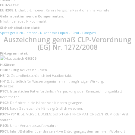
EUH-Sätze:
EUH208:
Enthält d-Limonen. Kann allergische Reaktionen hervorrufen.
Gefahrbestimmende Komponenten:
Nikotinbenzoat; Nikotinmalat
Sicherheits­datenblatt:
Spritziger Kick - Intense - Nikotinsalz Liquid - 10ml - 10mg/ml
Auszeichnung gemäß CLP-Verordnung
(EG) Nr. 1272/2008
Piktogramm(e):
GHS06
H-Sätze:
H301:
Giftig bei Verschlucken.
H312:
Gesundheitsschädlich bei Hautkontakt.
H412:
Schädlich für Wasserorganismen, mit langfristiger Wirkung.
P-Sätze:
P101:
Ist ärztlicher Rat erforderlich, Verpackung oder Kennzeichnungsetikett
bereithalten.
P102:
Darf nicht in die Hände von Kindern gelangen.
P264:
Nach Gebrauch die Hände gründlich waschen.
P301+P310:
BEI VERSCHLUCKEN: Sofort GIFTINFORMATIONSZENTRUM oder Arzt
anrufen.
P405:
Unter Verschluss aufbewahren.
P501:
Inhalt/Behälter über das selektive Entsorgungssystem an Ihrem Wohnort