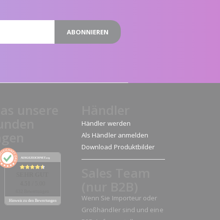
ABONNIEREN
as unsere
Händler
unden
Händler werden
agen
Als Händler anmelden
Download Produktbilder
AUSGEZEICHNET
.org
Sales Team
SEHR GUT
(nur B2B)
4.51
/ 5.00
632 Bewertungen
Wenn Sie Importeur oder
Hinweis zu den Bewertungen
Großhändler sind und eine