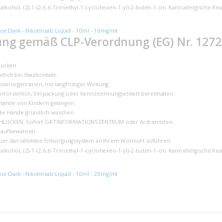
alkohol, (Z)-1-(2,6,6-Trimethyl-1-cyclohexen-1-yl)-2-buten-1-on. Kann allergische Re
nse Dark - Nikotinsalz Liquid - 10ml - 10mg/ml
ng gemäß CLP-Verordnung (EG) Nr. 1272
lucken.
lich bei Hautkontakt.
sserorganismen, mit langfristiger Wirkung.
t erforderlich, Verpackung oder Kennzeichnungsetikett bereithalten.
 Hände von Kindern gelangen.
ie Hände gründlich waschen.
HLUCKEN: Sofort GIFTINFORMATIONSZENTRUM oder Arzt anrufen.
 aufbewahren.
über das selektive Entsorgungssystem an Ihrem Wohnort zuführen.
alkohol, (Z)-1-(2,6,6-Trimethyl-1-cyclohexen-1-yl)-2-buten-1-on. Kann allergische Re
nse Dark - Nikotinsalz Liquid - 10ml - 20mg/ml