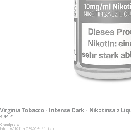
Zum
Anfang
Virginia Tobacco - Intense Dark - Nikotinsalz Liq
der
Bildgalerie
9,69 €
springen
Grundpreis:
Inhalt: 0,010 Liter (969,00 €* / 1 Liter)