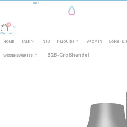
Links
0
Cart
Warenkorb
HOME
SALE
NEU
E-LIQUIDS
AROMEN
LONG- & 
B2B-Großhandel
WISSENSWERTES
Zum
Ende
der
Bildgalerie
springen