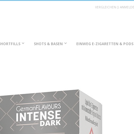
VERGLEICHEN (
)
ANMELD
SHORTFILLS
SHOTS & BASEN
EINWEG E-ZIGARETTEN & PODS