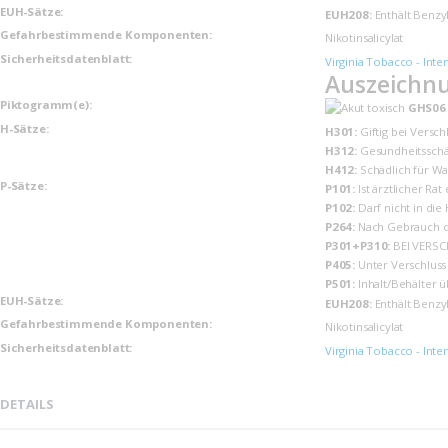
EUH-Sätze:
EUH208:
Enthält Benzyl
Gefahrbestimmende Komponenten:
Nikotinsalicylat
Sicherheits­datenblatt:
Virginia Tobacco - Inte
Auszeichnu
Piktogramm(e):
GHS06
H-Sätze:
H301:
Giftig bei Versch
H312:
Gesundheitsschäd
H412:
Schädlich für Wa
P-Sätze:
P101:
Ist ärztlicher Ra
P102:
Darf nicht in die
P264:
Nach Gebrauch d
P301+P310:
BEI VERSC
P405:
Unter Verschluss
P501:
Inhalt/Behälter 
EUH-Sätze:
EUH208:
Enthält Benzyl
Gefahrbestimmende Komponenten:
Nikotinsalicylat
Sicherheits­datenblatt:
Virginia Tobacco - Inte
DETAILS