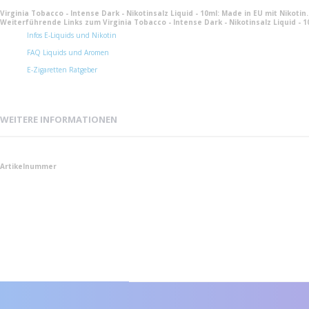
Virginia Tobacco - Intense Dark - Nikotinsalz Liquid - 10ml: Made in EU mit Nikoti
Weiterführende Links zum Virginia Tobacco - Intense Dark - Nikotinsalz Liquid - 1
Infos E-Liquids und Nikotin
FAQ Liquids und Aromen
E-Zigaretten Ratgeber
WEITERE INFORMATIONEN
Weitere
Artikelnummer
Informationen