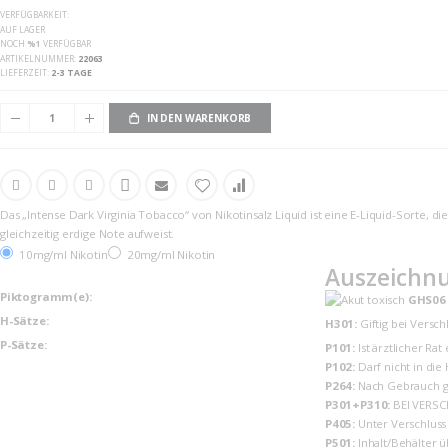
VERFÜGBARKEIT:
AUF LAGER
NOCH
%1
VERFÜGBAR
ARTIKELNUMMER
22063
LIEFERZEIT
2-3 TAGE
IN DEN WARENKORB
Das „Intense Dark Virginia Tobacco“ von Nikotinsalz Liquid ist eine E-Liquid-Sorte,
gleichzeitig erdige Note aufweist.
10mg/ml Nikotin
20mg/ml Nikotin
Auszeichnu
Piktogramm(e):
GHS06
H-Sätze:
H301:
Giftig bei Versch
P-Sätze:
P101:
Ist ärztlicher Ra
P102:
Darf nicht in die
P264:
Nach Gebrauch g
P301+P310:
BEI VERSC
P405:
Unter Verschluss
P501:
Inhalt/Behälter 