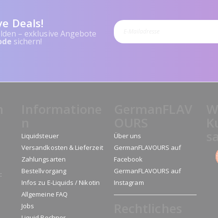
ve Deals!
lden – exklusive Angebote
ode
sichern!
n
Informatione
GermanFLAV
W
n
OURS
K
s
Liquidsteuer
Über uns
Versandkosten & Lieferzeit
GermanFLAVOURS auf
Zahlungsarten
Facebook
Bestellvorgang
GermanFLAVOURS auf
:
Infos zu E-Liquids / Nikotin
Instagram
Allgemeine FAQ
Rechtliches
Jobs
Liquid Rechner