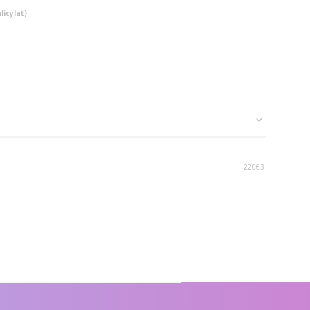
licylat)
22063