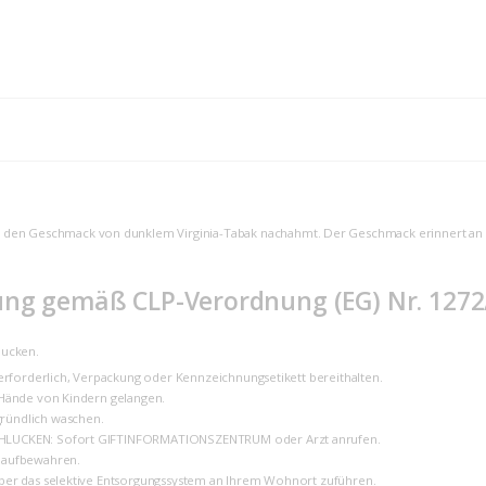
 die den Geschmack von dunklem Virginia-Tabak nachahmt. Der Geschmack erinnert an re
ng gemäß CLP-Verordnung (EG) Nr. 1272
lucken.
t erforderlich, Verpackung oder Kennzeichnungsetikett bereithalten.
 Hände von Kindern gelangen.
ründlich waschen.
HLUCKEN: Sofort GIFTINFORMATIONSZENTRUM oder Arzt anrufen.
 aufbewahren.
über das selektive Entsorgungssystem an Ihrem Wohnort zuführen.