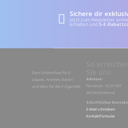
Sichere dir exklusi
Jetzt zum Newsletter anme
erhalten und
5-€-Rabattc
So erreiche
Sie uns
Dein Onlineshop für E-
Adresse:
Liquids, Aromen, Basen
Florianstr. 15-21/107
und alles für die E-Zigarette
44139 Dortmund
Schriftlicher Kontakt
E-Mail schreiben
Kontaktformular