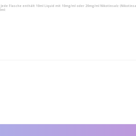
n. Jede Flasche enthält 10ml Liquid mit 10mg/ml oder 20mg/ml Nikotinsalz (Nikotinsa
0ml: