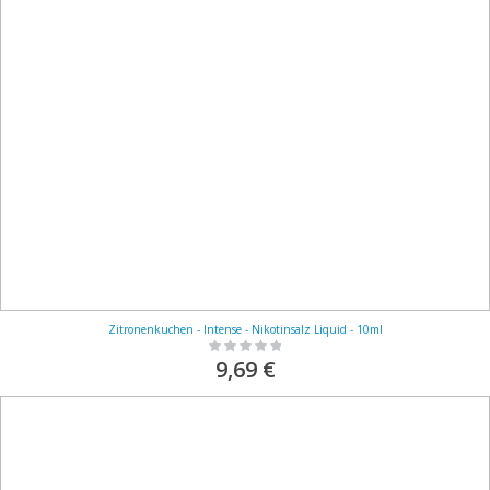
Zitronenkuchen - Intense - Nikotinsalz Liquid - 10ml
Rating:
0%
9,69 €