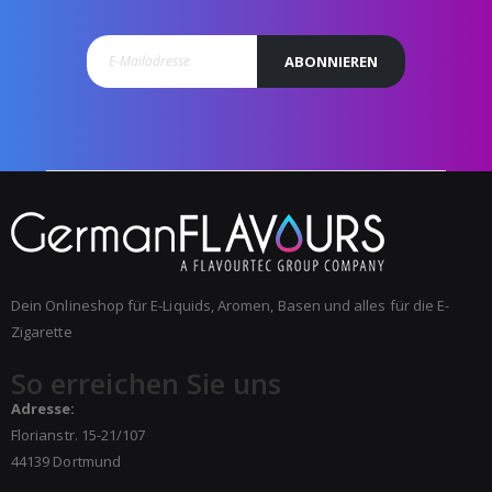
ABONNIEREN
Dein Onlineshop für E-Liquids, Aromen, Basen und alles für die E-
Zigarette
So erreichen Sie uns
Adresse:
Florianstr. 15-21/107
44139 Dortmund