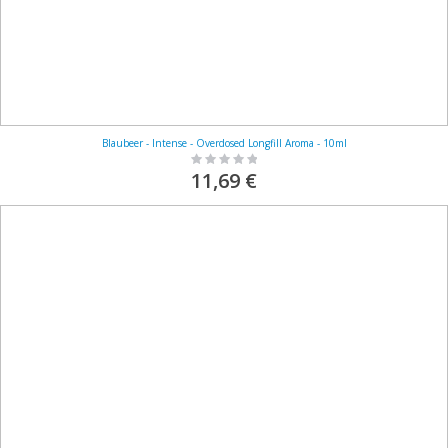
Blaubeer - Intense - Overdosed Longfill Aroma - 10ml
Rating:
0%
11,69 €