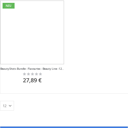
NEU
Beauty Shots Bundle - Flavourtec - Beauty Line - 12 x 60ml
Rating:
0%
27,89 €