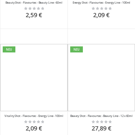
Beauty Shot - Flavourtec - Beauty Line - 60ml
Energy Shot - Flavourtec - Energy Line - 100ml
Rating:
Rating:
0%
0%
2,59 €
2,09 €
NEU
NEU
Vitality Shot - Flavourtec - Energy Line - 100ml
Beauty Shot - Flavourtec - Beauty Line - 12 x 60ml
Rating:
Rating:
0%
0%
2,09 €
27,89 €