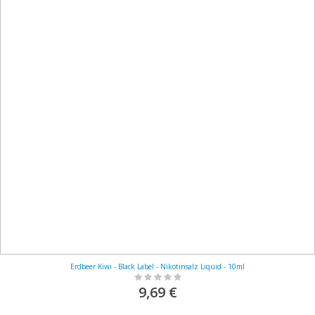
Erdbeer Kiwi - Black Label - Nikotinsalz Liquid - 10ml
Rating:
0%
9,69 €