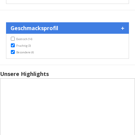
Geschmacksprofil
items
Exotisch
(14)
items
Fruchtig
(3)
items
Besondere
(4)
Unsere Highlights