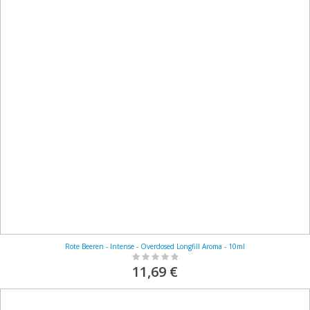
Rote Beeren - Intense - Overdosed Longfill Aroma - 10ml
Rating:
0%
11,69 €