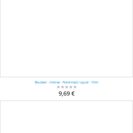
Blaubeer - Intense - Nikotinsalz Liquid - 10ml
Rating:
0%
9,69 €