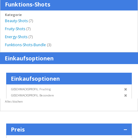
Funktions-Shots
Kategorie
Beauty-Shots
(7)
Fruity-Shots
(7)
Energy-Shots
(7)
Funktions-Shots-Bundle
(3)
Einkaufsoptionen
Einkaufsoptionen
Diesen
GESCHMACKSPROFIL
Fruchtig
Artikel
Diesen
GESCHMACKSPROFIL
Besondere
entfern
Artikel
Alles löschen
entfern
Preis