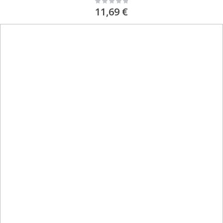
0%
11,69 €