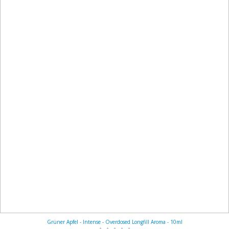
Grüner Apfel - Intense - Overdosed Longfill Aroma - 10ml
Rating: