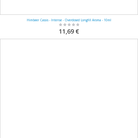
Himbeer Cassis - Intense - Overdosed Longfill Aroma - 10ml
Rating:
0%
11,69 €