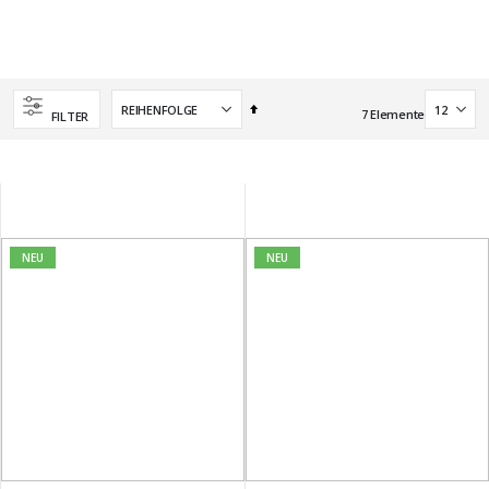
Absteigend
7
Elemente
FILTER
sortieren
NEU
NEU