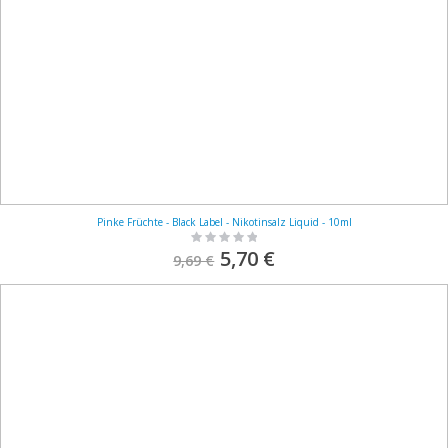
Pinke Früchte - Black Label - Nikotinsalz Liquid - 10ml
Rating:
0%
S
5,70 €
9,69 €
o
n
d
e
r
p
r
e
i
s