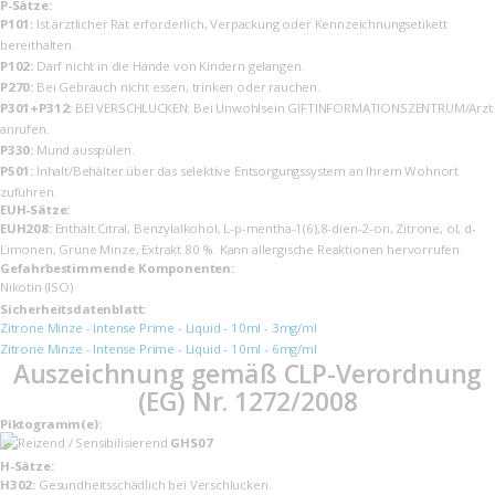
P-Sätze:
P101:
Ist ärztlicher Rat erforderlich, Verpackung oder Kennzeichnungsetikett
bereithalten.
P102:
Darf nicht in die Hände von Kindern gelangen.
P270:
Bei Gebrauch nicht essen, trinken oder rauchen.
P301+P312:
BEI VERSCHLUCKEN: Bei Unwohlsein GIFTINFORMATIONSZENTRUM/Arzt
anrufen.
P330:
Mund ausspülen.
P501:
Inhalt/Behälter über das selektive Entsorgungssystem an Ihrem Wohnort
zuführen.
EUH-Sätze:
EUH208:
Enthält Citral, Benzylalkohol, L-p-mentha-1(6),8-dien-2-on, Zitrone, öl, d-
Limonen, Grüne Minze, Extrakt 80 %. Kann allergische Reaktionen hervorrufen.
Gefahrbestimmende Komponenten:
Nikotin (ISO)
Sicherheits­datenblatt:
Zitrone Minze - Intense Prime - Liquid - 10ml - 3mg/ml
Zitrone Minze - Intense Prime - Liquid - 10ml - 6mg/ml
Auszeichnung gemäß CLP-Verordnung
(EG) Nr. 1272/2008
Piktogramm(e):
GHS07
H-Sätze:
H302:
Gesundheitsschädlich bei Verschlucken.