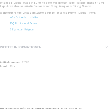
Intense E-Liquid: Made in EU ohne oder mit Nikotin. Jede Flasche enthält 10 ml
Liquid, wahlweise nikotinfrei oder mit 3 mg, 6 mg oder 12 mg Nikotin.
Weiterführende Links zum Zitrone Minze - Intense Prime - Liquid - 10ml:
Infos E-Liquids und Nikotin
FAQ Liquids und Aromen
E-Zigaretten Ratgeber
WEITERE INFORMATIONEN
Weitere
22086
Informationen
10 ml
DIESE ARTIKEL KÖNNTEN IHNEN EVENTUELL AUCH GEFALLEN!