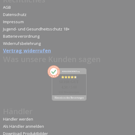
AGB
Datenschutz
Impressum
Jugend- und Gesundheitsschutz 18+
Batterieverordnung
Widerrufsbelehrung
Vertrag widerrufen
Was unsere Kunden sagen
AUSGEZEICHNET
.org
SEHR GUT
4.51
/ 5.00
632 Bewertungen
Hinweis zu den Bewertungen
Händler
Händler werden
Als Händler anmelden
Download Produktbilder