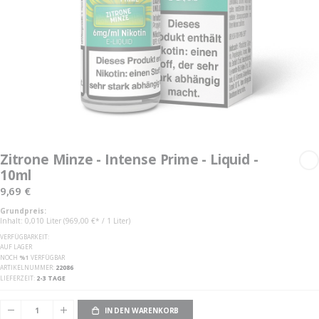
Zum
Anfang
Zitrone Minze - Intense Prime - Liquid -
der
10ml
Bildgalerie
springen
9,69 €
Grundpreis:
Inhalt: 0,010 Liter (969,00 €* / 1 Liter)
VERFÜGBARKEIT:
AUF LAGER
NOCH
%1
VERFÜGBAR
ARTIKELNUMMER
22086
LIEFERZEIT
2-3 TAGE
IN DEN WARENKORB