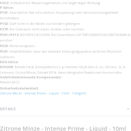
H412:
Schädlich für Wasserorganismen, mit langfristiger Wirkung.
P-Sätze:
P101:
Ist ärztlicher Rat erforderlich, Verpackung oder Kennzeichnungsetikett
bereithalten.
P102:
Darf nicht in die Hände von Kindern gelangen.
P270:
Bei Gebrauch nicht essen, trinken oder rauchen.
P301+P312:
BEI VERSCHLUCKEN: Bei Unwohlsein GIFTINFORMATIONSZENTRUM/Arzt
anrufen.
P330:
Mund ausspülen.
P501:
Inhalt/Behälter über das selektive Entsorgungssystem an Ihrem Wohnort
zuführen.
EUH-Sätze:
EUH208:
Enthält Citral, Benzylalkohol, L-p-mentha-1(6),8-dien-2-on, Zitrone, öl, d-
Limonen, Grüne Minze, Extrakt 80 %. Kann allergische Reaktionen hervorrufen.
Gefahrbestimmende Komponenten:
Nikotin (ISO)
Sicherheits­datenblatt:
Zitrone Minze - Intense Prime - Liquid - 10ml - 12mg/ml
DETAILS
Zitrone Minze - Intense Prime - Liquid - 10ml