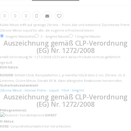
Kühle Minze trifft auf spritzige Zitrone – frisch, klar und belebend. Das Intense Prime
Zitrone Minze Liquid für alle, die es gerne erfrischend lieben.
0mg/ml Nikotinfrei
3 - 6mg/ml Nikotin
12mg/ml Nikotin
Auszeichnung gemäß CLP-Verordnung
(EG) Nr. 1272/2008
emäß Verordnung Nr. 1272/2008 (CLP) wird dieses Produkt nicht als gefährlich
ingestuft.
EUH-Sätze:
EUH208:
Enthält Citral, Benzylalkohol, L-p-mentha-1(6),8-dien-2-on, Zitrone, öl, d-
Limonen, Grüne Minze, Extrakt 80 %. Kann allergische Reaktionen hervorrufen.
Sicherheits­datenblatt:
Zitrone Minze - Intense Prime - Liquid - 10ml - 0mg/ml
Auszeichnung gemäß CLP-Verordnung
(EG) Nr. 1272/2008
Piktogramm(e):
GHS07
H-Sätze:
H302:
Gesundheitsschädlich bei Verschlucken.