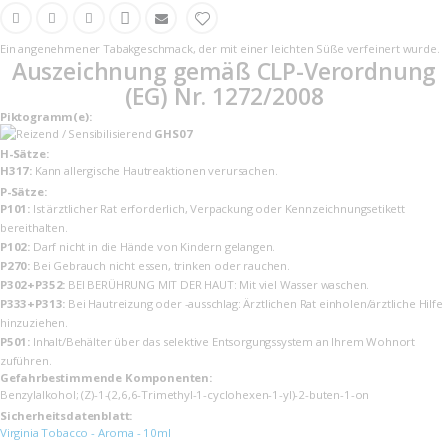
Ein angenehmener Tabakgeschmack, der mit einer leichten Süße verfeinert wurde.
Auszeichnung gemäß CLP-Verordnung
(EG) Nr. 1272/2008
Piktogramm(e):
GHS07
H-Sätze:
H317:
Kann allergische Hautreaktionen verursachen.
P-Sätze:
P101:
Ist ärztlicher Rat erforderlich, Verpackung oder Kennzeichnungsetikett
bereithalten.
P102:
Darf nicht in die Hände von Kindern gelangen.
P270:
Bei Gebrauch nicht essen, trinken oder rauchen.
P302+P352:
BEI BERÜHRUNG MIT DER HAUT: Mit viel Wasser waschen.
P333+P313:
Bei Hautreizung oder -ausschlag: Ärztlichen Rat einholen/ärztliche Hilfe
hinzuziehen.
P501:
Inhalt/Behälter über das selektive Entsorgungssystem an Ihrem Wohnort
zuführen.
Gefahrbestimmende Komponenten:
Benzylalkohol; (Z)-1-(2,6,6-Trimethyl-1-cyclohexen-1-yl)-2-buten-1-on
Sicherheits­datenblatt:
Virginia Tobacco - Aroma - 10ml