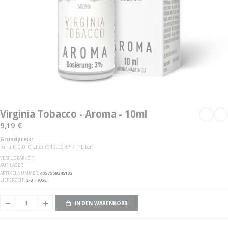
Zum
Anfang
Virginia Tobacco - Aroma - 10ml
der
Bildgalerie
9,19 €
springen
Grundpreis:
Inhalt: 0,010 Liter (919,00 €* / 1 Liter)
VERFÜGBARKEIT:
AUF LAGER
ARTIKELNUMMER
4057569245133
LIEFERZEIT
2-3 TAGE
IN DEN WARENKORB