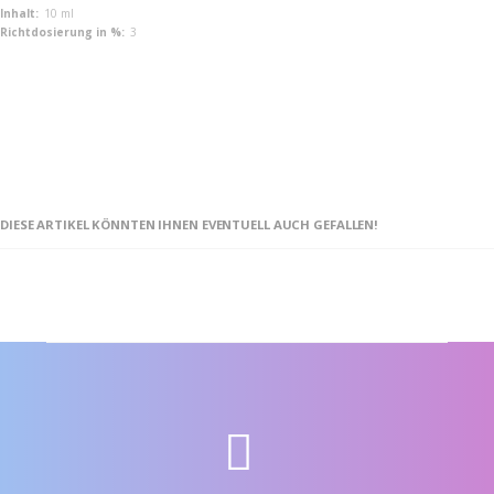
Informationen
10 ml
3
DIESE ARTIKEL KÖNNTEN IHNEN EVENTUELL AUCH GEFALLEN!